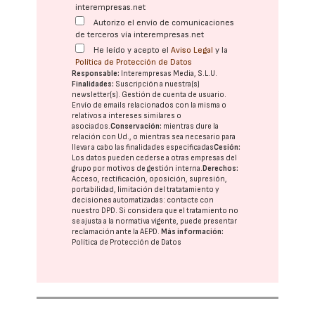
interempresas.net
Autorizo el envío de comunicaciones
de terceros vía interempresas.net
He leído y acepto el
Aviso Legal
y la
Política de Protección de Datos
Responsable:
Interempresas Media, S.L.U.
Finalidades:
Suscripción a nuestra(s)
newsletter(s). Gestión de cuenta de usuario.
Envío de emails relacionados con la misma o
relativos a intereses similares o
asociados.
Conservación:
mientras dure la
relación con Ud., o mientras sea necesario para
llevar a cabo las finalidades especificadas
Cesión:
Los datos pueden cederse a otras
empresas del
grupo
por motivos de gestión interna.
Derechos:
Acceso, rectificación, oposición, supresión,
portabilidad, limitación del tratatamiento y
decisiones automatizadas:
contacte con
nuestro DPD
. Si considera que el tratamiento no
se ajusta a la normativa vigente, puede presentar
reclamación ante la
AEPD
.
Más información:
Política de Protección de Datos