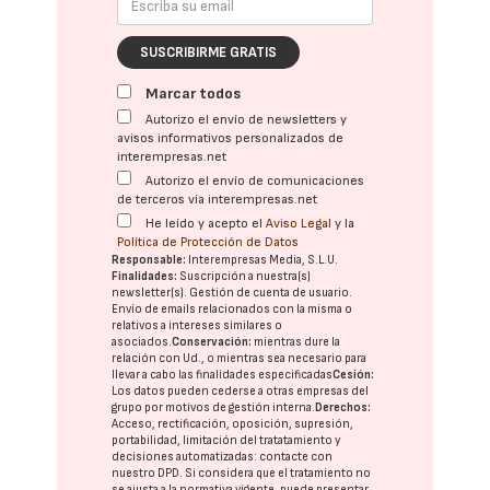
SUSCRIBIRME GRATIS
Marcar todos
Autorizo el envío de newsletters y
avisos informativos personalizados de
interempresas.net
Autorizo el envío de comunicaciones
de terceros vía interempresas.net
He leído y acepto el
Aviso Legal
y la
Política de Protección de Datos
Responsable:
Interempresas Media, S.L.U.
Finalidades:
Suscripción a nuestra(s)
newsletter(s). Gestión de cuenta de usuario.
Envío de emails relacionados con la misma o
relativos a intereses similares o
asociados.
Conservación:
mientras dure la
relación con Ud., o mientras sea necesario para
llevar a cabo las finalidades especificadas
Cesión:
Los datos pueden cederse a otras
empresas del
grupo
por motivos de gestión interna.
Derechos:
Acceso, rectificación, oposición, supresión,
portabilidad, limitación del tratatamiento y
decisiones automatizadas:
contacte con
nuestro DPD
. Si considera que el tratamiento no
se ajusta a la normativa vigente, puede presentar