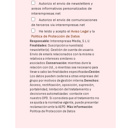
Autorizo el envío de newsletters y
avisos informativos personalizados de
interempresas.net
Autorizo el envío de comunicaciones
de terceros vía interempresas.net
He leído y acepto el
Aviso Legal
y la
Política de Protección de Datos
Responsable:
Interempresas Media, S.L.U.
Finalidades:
Suscripción a nuestra(s)
newsletter(s). Gestión de cuenta de usuario.
Envío de emails relacionados con la misma o
relativos a intereses similares o
asociados.
Conservación:
mientras dure la
relación con Ud., o mientras sea necesario para
llevar a cabo las finalidades especificadas
Cesión:
Los datos pueden cederse a otras
empresas del
grupo
por motivos de gestión interna.
Derechos:
Acceso, rectificación, oposición, supresión,
portabilidad, limitación del tratatamiento y
decisiones automatizadas:
contacte con
nuestro DPD
. Si considera que el tratamiento no
se ajusta a la normativa vigente, puede presentar
reclamación ante la
AEPD
.
Más información:
Política de Protección de Datos