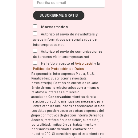
SUSCRIBIRME GRATIS
Marcar todos
Autorizo el envío de newsletters y
avisos informativos personalizados de
interempresas.net
Autorizo el envío de comunicaciones
de terceros vía interempresas.net
He leído y acepto el
Aviso Legal
y la
Política de Protección de Datos
Responsable:
Interempresas Media, S.L.U.
Finalidades:
Suscripción a nuestra(s)
newsletter(s). Gestión de cuenta de usuario.
Envío de emails relacionados con la misma o
relativos a intereses similares o
asociados.
Conservación:
mientras dure la
relación con Ud., o mientras sea necesario para
llevar a cabo las finalidades especificadas
Cesión:
Los datos pueden cederse a otras
empresas del
grupo
por motivos de gestión interna.
Derechos:
Acceso, rectificación, oposición, supresión,
portabilidad, limitación del tratatamiento y
decisiones automatizadas:
contacte con
nuestro DPD
. Si considera que el tratamiento no