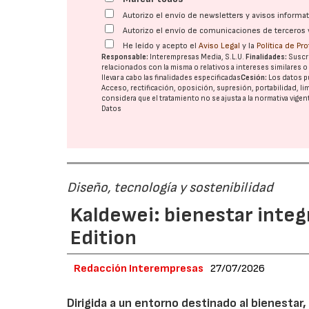
Autorizo el envío de newsletters y avisos inform
Autorizo el envío de comunicaciones de terceros 
He leído y acepto el
Aviso Legal
y la
Política de Pr
Responsable:
Interempresas Media, S.L.U.
Finalidades:
Suscri
relacionados con la misma o relativos a intereses similares 
llevar a cabo las finalidades especificadas
Cesión:
Los datos p
Acceso, rectificación, oposición, supresión, portabilidad, l
considera que el tratamiento no se ajusta a la normativa vige
Datos
Diseño, tecnología y sostenibilidad
Kaldewei: bienestar integ
Edition
Redacción Interempresas
27/07/2026
Dirigida a un entorno destinado al bienestar,