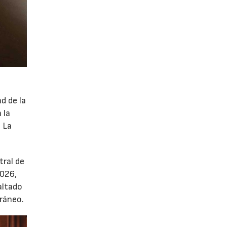
d de la
 la
. La
tral de
2026,
altado
oráneo.