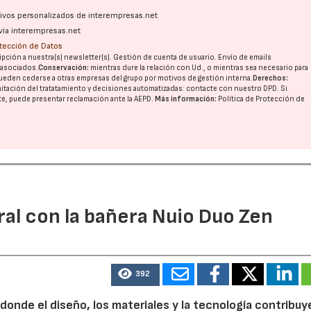
ativos personalizados de interempresas.net
vía interempresas.net
otección de Datos
pción a nuestra(s) newsletter(s). Gestión de cuenta de usuario. Envío de emails
o asociados.
Conservación:
mientras dure la relación con Ud., o mientras sea necesario para
ueden cederse a otras
empresas del grupo
por motivos de gestión interna.
Derechos:
imitación del tratatamiento y decisiones automatizadas:
contacte con nuestro DPD
. Si
nte, puede presentar reclamación ante la
AEPD
.
Más información:
Política de Protección de
ral con la bañera Nuio Duo Zen
392
 donde el diseño, los materiales y la tecnología contribuy