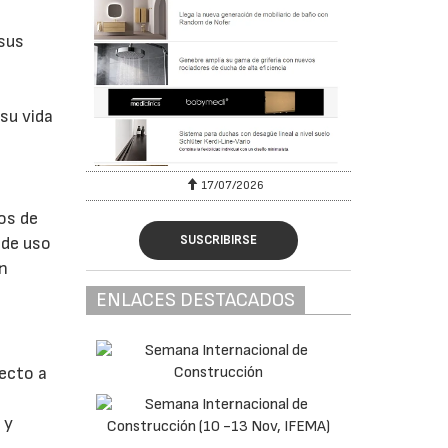
sus
s
 su vida
17/07/2026
os de
SUSCRIBIRSE
 de uso
en
ENLACES DESTACADOS
ecto a
 y