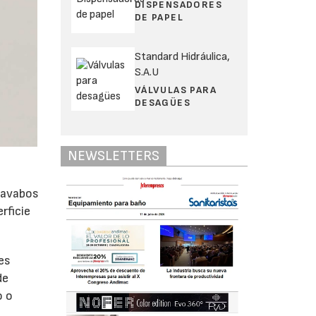
DISPENSADORES
DE PAPEL
Standard Hidráulica,
S.A.U
VÁLVULAS PARA
DESAGÜES
NEWSLETTERS
lavabos
rficie
es
de
o o