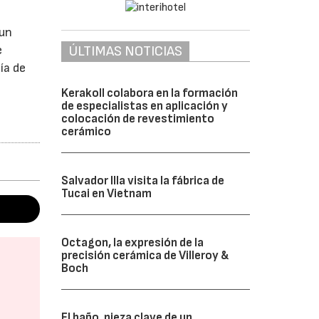
 un
e
ÚLTIMAS NOTICIAS
ía de
Kerakoll colabora en la formación
de especialistas en aplicación y
colocación de revestimiento
cerámico
Salvador Illa visita la fábrica de
Tucai en Vietnam
Octagon, la expresión de la
precisión cerámica de Villeroy &
Boch
El baño, pieza clave de un