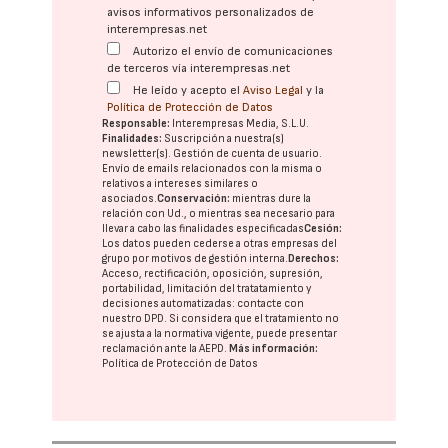
avisos informativos personalizados de
interempresas.net
Autorizo el envío de comunicaciones
de terceros vía interempresas.net
He leído y acepto el
Aviso Legal
y la
Política de Protección de Datos
Responsable:
Interempresas Media, S.L.U.
Finalidades:
Suscripción a nuestra(s)
newsletter(s). Gestión de cuenta de usuario.
Envío de emails relacionados con la misma o
relativos a intereses similares o
asociados.
Conservación:
mientras dure la
relación con Ud., o mientras sea necesario para
llevar a cabo las finalidades especificadas
Cesión:
Los datos pueden cederse a otras
empresas del
grupo
por motivos de gestión interna.
Derechos:
Acceso, rectificación, oposición, supresión,
portabilidad, limitación del tratatamiento y
decisiones automatizadas:
contacte con
nuestro DPD
. Si considera que el tratamiento no
se ajusta a la normativa vigente, puede presentar
reclamación ante la
AEPD
.
Más información:
Política de Protección de Datos