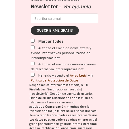
Newsletter -
Ver ejemplo
SUSCRIBIRME GRATIS
Marcar todos
Autorizo el envío de newsletters y
avisos informativos personalizados de
interempresas.net
Autorizo el envío de comunicaciones
de terceros vía interempresas.net
He leído y acepto el
Aviso Legal
y la
Política de Protección de Datos
Responsable:
Interempresas Media, S.L.U.
Finalidades:
Suscripción a nuestra(s)
newsletter(s). Gestión de cuenta de usuario.
Envío de emails relacionados con la misma o
relativos a intereses similares o
asociados.
Conservación:
mientras dure la
relación con Ud., o mientras sea necesario para
llevar a cabo las finalidades especificadas
Cesión:
Los datos pueden cederse a otras
empresas del
grupo
por motivos de gestión interna.
Derechos:
Acceso, rectificación, oposición, supresión,