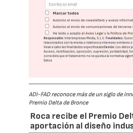
Marcar todos
Autorizo el envío de newsletters y avisos inform
Autorizo el envío de comunicaciones de terceros 
He leído y acepto el
Aviso Legal
y la
Política de Pr
Responsable:
Interempresas Media, S.L.U.
Finalidades:
Suscri
relacionados con la misma o relativos a intereses similares 
llevar a cabo las finalidades especificadas
Cesión:
Los datos p
Acceso, rectificación, oposición, supresión, portabilidad, l
considera que el tratamiento no se ajusta a la normativa vige
Datos
ADI-FAD reconoce más de un siglo de inn
Premio Delta de Bronce
Roca recibe el Premio Del
aportación al diseño indus