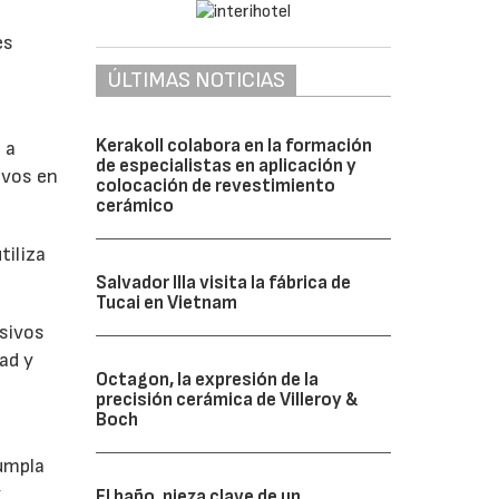
es
ÚLTIMAS NOTICIAS
Kerakoll colabora en la formación
 a
de especialistas en aplicación y
ivos en
colocación de revestimiento
cerámico
tiliza
Salvador Illa visita la fábrica de
Tucai en Vietnam
usivos
ad y
Octagon, la expresión de la
precisión cerámica de Villeroy &
Boch
umpla
y
El baño, pieza clave de un