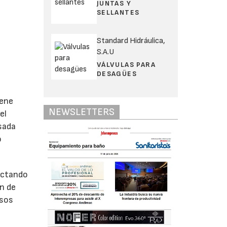
JUNTAS Y
SELLANTES
Standard Hidráulica,
S.A.U
VÁLVULAS PARA
DESAGÜES
iene
NEWSLETTERS
el
sada
o
fectando
ón de
rsos