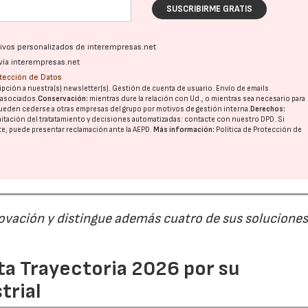
SUSCRIBIRME GRATIS
ativos personalizados de interempresas.net
vía interempresas.net
otección de Datos
pción a nuestra(s) newsletter(s). Gestión de cuenta de usuario. Envío de emails
o asociados.
Conservación:
mientras dure la relación con Ud., o mientras sea necesario para
ueden cederse a otras
empresas del grupo
por motivos de gestión interna.
Derechos:
imitación del tratatamiento y decisiones automatizadas:
contacte con nuestro DPD
. Si
nte, puede presentar reclamación ante la
AEPD
.
Más información:
Política de Protección de
ovación y distingue además cuatro de sus soluciones
ta Trayectoria 2026 por su
trial