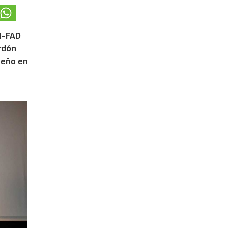
DI-FAD
ardón
iseño en