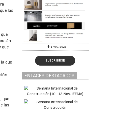
ara
que las
n
d que
 están
y que
17/07/2026
SUSCRIBIRSE
 la que
l
ción
ENLACES DESTACADOS
, que
e las