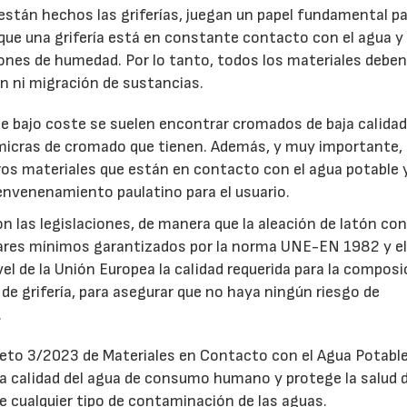
están hechos las griferías, juegan un papel fundamental p
que una grifería está en constante contacto con el agua y 
ones de humedad. Por lo tanto, todos los materiales debe
n ni migración de sustancias.
 de bajo coste se suelen encontrar cromados de baja calida
 micras de cromado que tienen. Además, y muy importante,
ros materiales que están en contacto con el agua potable 
17/07/2026
31/07/2026
envenenamiento paulatino para el usuario.
on las legislaciones, de manera que la aleación de latón con
ndares mínimos garantizados por la norma UNE-EN 1982 y e
el de la Unión Europea la calidad requerida para la composi
 de grifería, para asegurar que no haya ningún riesgo de
.
reto 3/2023 de Materiales en Contacto con el Agua Potable
 la calidad del agua de consumo humano y protege la salud d
e cualquier tipo de contaminación de las aguas.