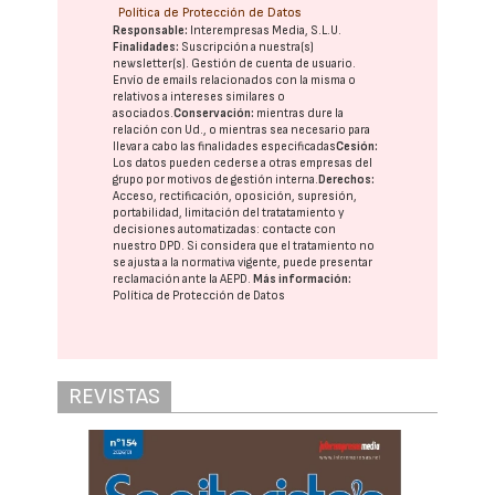
Política de Protección de Datos
Responsable:
Interempresas Media, S.L.U.
Finalidades:
Suscripción a nuestra(s)
newsletter(s). Gestión de cuenta de usuario.
Envío de emails relacionados con la misma o
relativos a intereses similares o
asociados.
Conservación:
mientras dure la
relación con Ud., o mientras sea necesario para
llevar a cabo las finalidades especificadas
Cesión:
Los datos pueden cederse a otras
empresas del
grupo
por motivos de gestión interna.
Derechos:
Acceso, rectificación, oposición, supresión,
portabilidad, limitación del tratatamiento y
decisiones automatizadas:
contacte con
nuestro DPD
. Si considera que el tratamiento no
se ajusta a la normativa vigente, puede presentar
reclamación ante la
AEPD
.
Más información:
Política de Protección de Datos
REVISTAS