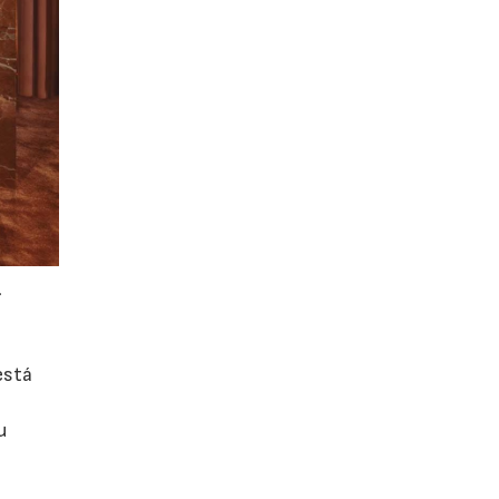
.
está
u