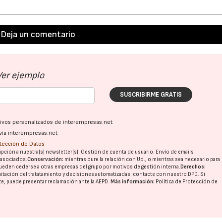
Deja un comentario
Ver ejemplo
17/07/2026
31/07/2026
SUSCRIBIRME GRATIS
ativos personalizados de interempresas.net
vía interempresas.net
otección de Datos
pción a nuestra(s) newsletter(s). Gestión de cuenta de usuario. Envío de emails
o asociados.
Conservación:
mientras dure la relación con Ud., o mientras sea necesario para
ueden cederse a otras
empresas del grupo
por motivos de gestión interna.
Derechos:
imitación del tratatamiento y decisiones automatizadas:
contacte con nuestro DPD
. Si
nte, puede presentar reclamación ante la
AEPD
.
Más información:
Política de Protección de