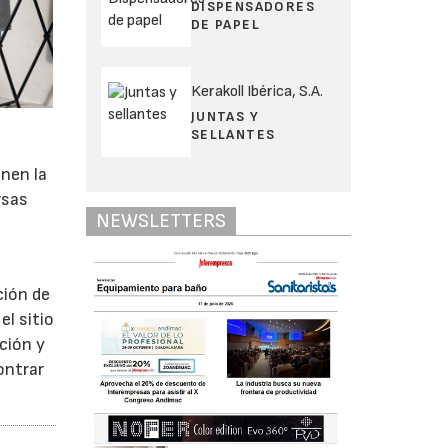
DISPENSADORES
DE PAPEL
Kerakoll Ibérica, S.A.
JUNTAS Y
SELLANTES
onen la
rsas
NEWSLETTERS
a
ción de
l sitio
ción y
ontrar