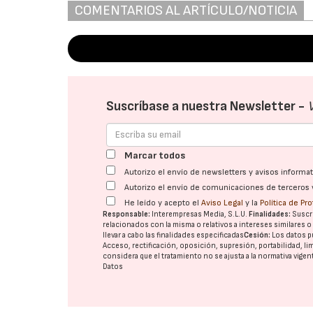
COMENTARIOS AL ARTÍCULO/NOTICIA
Suscríbase a nuestra Newsletter -
Marcar todos
Autorizo el envío de newsletters y avisos inform
Autorizo el envío de comunicaciones de terceros 
He leído y acepto el
Aviso Legal
y la
Política de Pr
Responsable:
Interempresas Media, S.L.U.
Finalidades:
Suscri
relacionados con la misma o relativos a intereses similares 
llevar a cabo las finalidades especificadas
Cesión:
Los datos p
Acceso, rectificación, oposición, supresión, portabilidad, l
considera que el tratamiento no se ajusta a la normativa vige
Datos