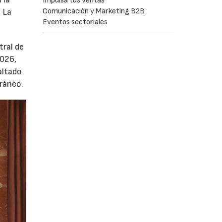
Impulsa tus ventas
Comunicación y Marketing B2B
. La
Eventos sectoriales
tral de
2026,
altado
oráneo.