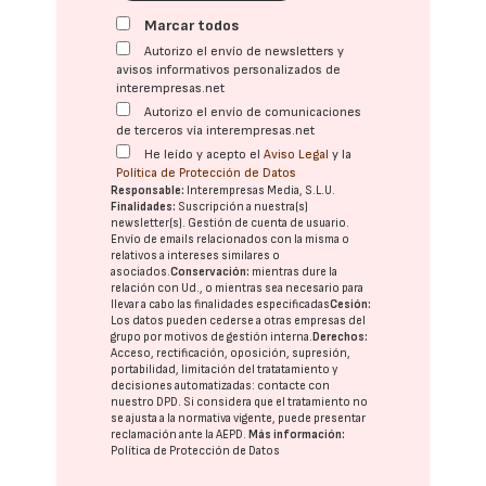
Marcar todos
Autorizo el envío de newsletters y
avisos informativos personalizados de
interempresas.net
Autorizo el envío de comunicaciones
de terceros vía interempresas.net
He leído y acepto el
Aviso Legal
y la
Política de Protección de Datos
Responsable:
Interempresas Media, S.L.U.
Finalidades:
Suscripción a nuestra(s)
newsletter(s). Gestión de cuenta de usuario.
Envío de emails relacionados con la misma o
relativos a intereses similares o
asociados.
Conservación:
mientras dure la
relación con Ud., o mientras sea necesario para
llevar a cabo las finalidades especificadas
Cesión:
Los datos pueden cederse a otras
empresas del
grupo
por motivos de gestión interna.
Derechos:
Acceso, rectificación, oposición, supresión,
portabilidad, limitación del tratatamiento y
decisiones automatizadas:
contacte con
nuestro DPD
. Si considera que el tratamiento no
se ajusta a la normativa vigente, puede presentar
reclamación ante la
AEPD
.
Más información:
Política de Protección de Datos