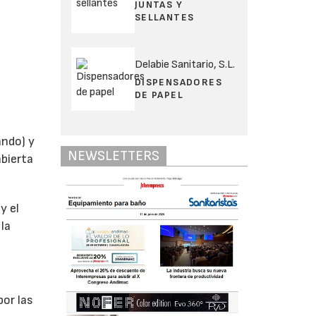
JUNTAS Y
SELLANTES
Delabie Sanitario, S.L.
DISPENSADORES
DE PAPEL
ando) y
NEWSLETTERS
abierta
y el
 la
por las