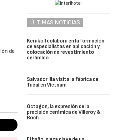
ÚLTIMAS NOTICIAS
Kerakoll colabora en la formación
de especialistas en aplicación y
xión de
colocación de revestimiento
cerámico
Salvador Illa visita la fábrica de
Tucai en Vietnam
Octagon, la expresión de la
precisión cerámica de Villeroy &
Boch
El baño, pieza clave de un