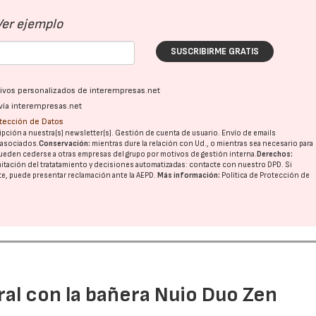
Ver ejemplo
SUSCRIBIRME GRATIS
ativos personalizados de interempresas.net
vía interempresas.net
otección de Datos
pción a nuestra(s) newsletter(s). Gestión de cuenta de usuario. Envío de emails
o asociados.
Conservación:
mientras dure la relación con Ud., o mientras sea necesario para
ueden cederse a otras
empresas del grupo
por motivos de gestión interna.
Derechos:
imitación del tratatamiento y decisiones automatizadas:
contacte con nuestro DPD
. Si
nte, puede presentar reclamación ante la
AEPD
.
Más información:
Política de Protección de
ral con la bañera Nuio Duo Zen