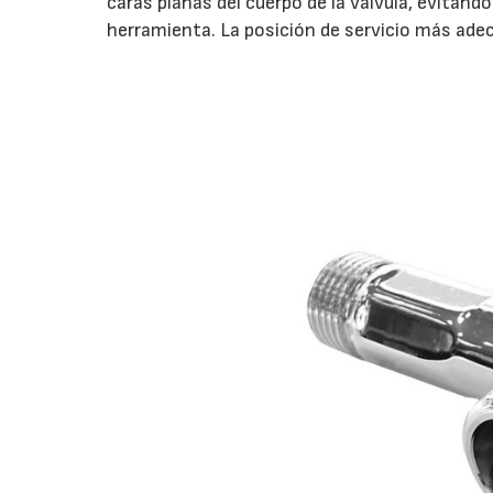
caras planas del cuerpo de la válvula, evitan
herramienta. La posición de servicio más ade