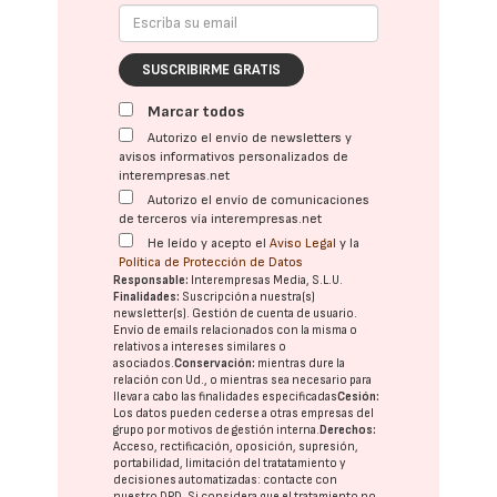
SUSCRIBIRME GRATIS
Marcar todos
Autorizo el envío de newsletters y
avisos informativos personalizados de
interempresas.net
Autorizo el envío de comunicaciones
de terceros vía interempresas.net
He leído y acepto el
Aviso Legal
y la
Política de Protección de Datos
Responsable:
Interempresas Media, S.L.U.
Finalidades:
Suscripción a nuestra(s)
newsletter(s). Gestión de cuenta de usuario.
Envío de emails relacionados con la misma o
relativos a intereses similares o
asociados.
Conservación:
mientras dure la
relación con Ud., o mientras sea necesario para
llevar a cabo las finalidades especificadas
Cesión:
Los datos pueden cederse a otras
empresas del
grupo
por motivos de gestión interna.
Derechos:
Acceso, rectificación, oposición, supresión,
portabilidad, limitación del tratatamiento y
decisiones automatizadas:
contacte con
nuestro DPD
. Si considera que el tratamiento no