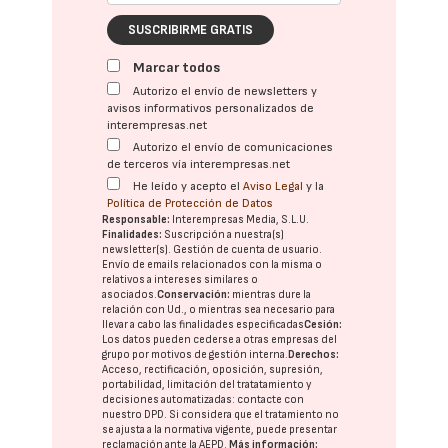
SUSCRIBIRME GRATIS
Marcar todos
Autorizo el envío de newsletters y
avisos informativos personalizados de
interempresas.net
Autorizo el envío de comunicaciones
de terceros vía interempresas.net
He leído y acepto el
Aviso Legal
y la
Política de Protección de Datos
Responsable:
Interempresas Media, S.L.U.
Finalidades:
Suscripción a nuestra(s)
newsletter(s). Gestión de cuenta de usuario.
Envío de emails relacionados con la misma o
relativos a intereses similares o
asociados.
Conservación:
mientras dure la
relación con Ud., o mientras sea necesario para
llevar a cabo las finalidades especificadas
Cesión:
Los datos pueden cederse a otras
empresas del
grupo
por motivos de gestión interna.
Derechos:
Acceso, rectificación, oposición, supresión,
portabilidad, limitación del tratatamiento y
decisiones automatizadas:
contacte con
nuestro DPD
. Si considera que el tratamiento no
se ajusta a la normativa vigente, puede presentar
reclamación ante la
AEPD
.
Más información: