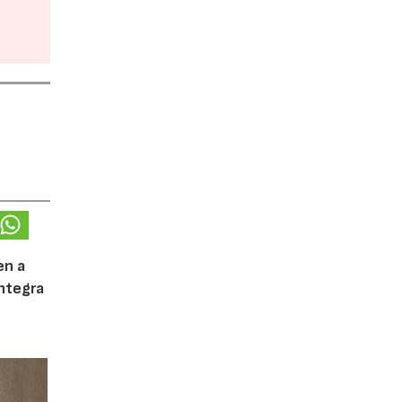
en a
integra