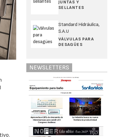
JUNTAS Y
SELLANTES
Standard Hidráulica,
S.A.U
VÁLVULAS PARA
DESAGÜES
NEWSLETTERS
n
l
tivo.