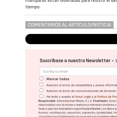
mamparas están diseñadas para resistir el desg
tiempo.
COMENTARIOS AL ARTÍCULO/NOTICIA
Suscríbase a nuestra Newsletter -
Marcar todos
Autorizo el envío de newsletters y avisos inform
Autorizo el envío de comunicaciones de terceros 
He leído y acepto el
Aviso Legal
y la
Política de Pr
Responsable:
Interempresas Media, S.L.U.
Finalidades:
Suscri
relacionados con la misma o relativos a intereses similares 
llevar a cabo las finalidades especificadas
Cesión:
Los datos p
Acceso, rectificación, oposición, supresión, portabilidad, l
considera que el tratamiento no se ajusta a la normativa vige