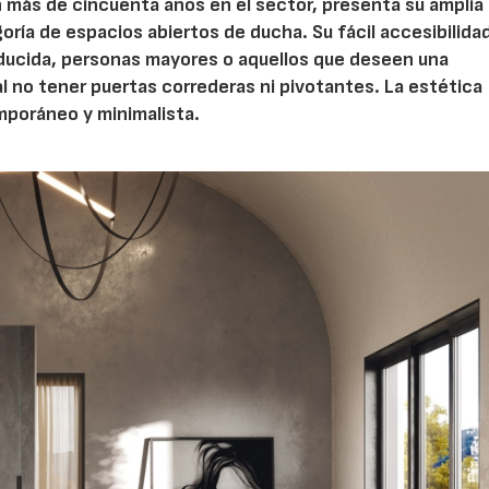
 más de cincuenta años en el sector, presenta su ampli
ría de espacios abiertos de ducha. Su fácil accesibilidad
educida, personas mayores o aquellos que deseen una
 no tener puertas correderas ni pivotantes. La estética
poráneo y minimalista.