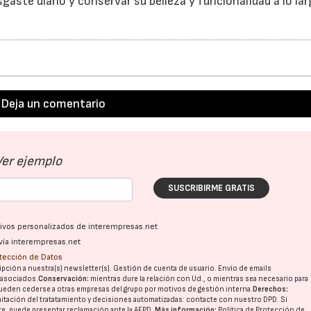
aste diario y conservar su belleza y funcionalidad a lo lar
Deja un comentario
Ver ejemplo
SUSCRIBIRME GRATIS
ativos personalizados de interempresas.net
vía interempresas.net
otección de Datos
pción a nuestra(s) newsletter(s). Gestión de cuenta de usuario. Envío de emails
o asociados.
Conservación:
mientras dure la relación con Ud., o mientras sea necesario para
ueden cederse a otras
empresas del grupo
por motivos de gestión interna.
Derechos:
imitación del tratatamiento y decisiones automatizadas:
contacte con nuestro DPD
. Si
nte, puede presentar reclamación ante la
AEPD
.
Más información:
Política de Protección de