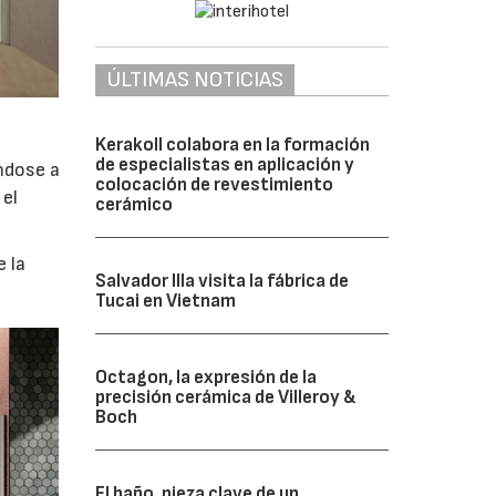
ÚLTIMAS NOTICIAS
Kerakoll colabora en la formación
de especialistas en aplicación y
ndose a
colocación de revestimiento
 el
cerámico
e la
Salvador Illa visita la fábrica de
Tucai en Vietnam
Octagon, la expresión de la
precisión cerámica de Villeroy &
Boch
El baño, pieza clave de un