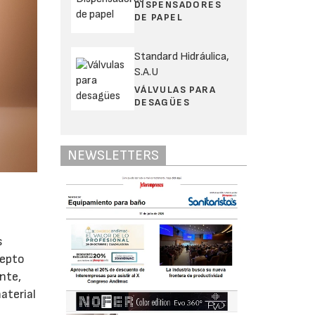
DISPENSADORES
DE PAPEL
Standard Hidráulica,
S.A.U
VÁLVULAS PARA
DESAGÜES
NEWSLETTERS
s
cepto
nte,
aterial