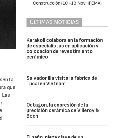
ÚLTIMAS NOTICIAS
Kerakoll colabora en la formación
de especialistas en aplicación y
colocación de revestimiento
cerámico
Salvador Illa visita la fábrica de
esenta
Tucai en Vietnam
era que
. Las
en
Octagon, la expresión de la
e
precisión cerámica de Villeroy &
Boch
si
El baño, pieza clave de un