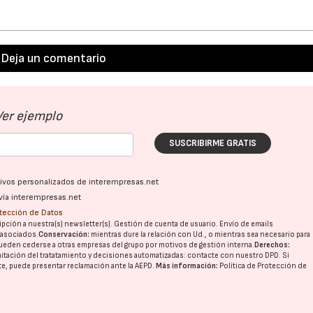
Deja un comentario
Ver ejemplo
SUSCRIBIRME GRATIS
ativos personalizados de interempresas.net
vía interempresas.net
otección de Datos
pción a nuestra(s) newsletter(s). Gestión de cuenta de usuario. Envío de emails
o asociados.
Conservación:
mientras dure la relación con Ud., o mientras sea necesario para
ueden cederse a otras
empresas del grupo
por motivos de gestión interna.
Derechos:
imitación del tratatamiento y decisiones automatizadas:
contacte con nuestro DPD
. Si
nte, puede presentar reclamación ante la
AEPD
.
Más información:
Política de Protección de