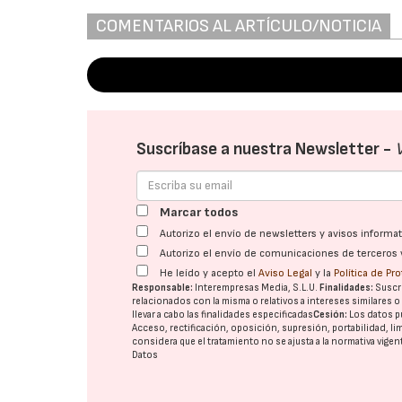
COMENTARIOS AL ARTÍCULO/NOTICIA
Suscríbase a nuestra Newsletter -
Marcar todos
Autorizo el envío de newsletters y avisos inform
Autorizo el envío de comunicaciones de terceros 
He leído y acepto el
Aviso Legal
y la
Política de Pr
Responsable:
Interempresas Media, S.L.U.
Finalidades:
Suscri
relacionados con la misma o relativos a intereses similares 
llevar a cabo las finalidades especificadas
Cesión:
Los datos p
Acceso, rectificación, oposición, supresión, portabilidad, l
considera que el tratamiento no se ajusta a la normativa vige
Datos