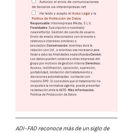
Autorizo el envío de comunicaciones
de terceros vía interempresas.net
He leído y acepto el
Aviso Legal
y la
Política de Protección de Datos
Responsable:
Interempresas Media, S.L.U.
Finalidades:
Suscripción a nuestra(s)
newsletter(s). Gestión de cuenta de usuario.
Envío de emails relacionados con la misma o
relativos a intereses similares o
asociados.
Conservación:
mientras dure la
relación con Ud., o mientras sea necesario para
llevar a cabo las finalidades especificadas
Cesión:
Los datos pueden cederse a otras
empresas del
grupo
por motivos de gestión interna.
Derechos:
Acceso, rectificación, oposición, supresión,
portabilidad, limitación del tratatamiento y
decisiones automatizadas:
contacte con
nuestro DPD
. Si considera que el tratamiento no
se ajusta a la normativa vigente, puede presentar
reclamación ante la
AEPD
.
Más información:
Política de Protección de Datos
ADI-FAD reconoce más de un siglo de