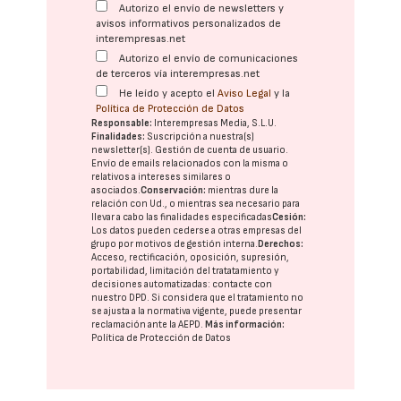
Autorizo el envío de newsletters y
avisos informativos personalizados de
interempresas.net
Autorizo el envío de comunicaciones
de terceros vía interempresas.net
He leído y acepto el
Aviso Legal
y la
Política de Protección de Datos
Responsable:
Interempresas Media, S.L.U.
Finalidades:
Suscripción a nuestra(s)
newsletter(s). Gestión de cuenta de usuario.
Envío de emails relacionados con la misma o
relativos a intereses similares o
asociados.
Conservación:
mientras dure la
relación con Ud., o mientras sea necesario para
llevar a cabo las finalidades especificadas
Cesión:
Los datos pueden cederse a otras
empresas del
grupo
por motivos de gestión interna.
Derechos:
Acceso, rectificación, oposición, supresión,
portabilidad, limitación del tratatamiento y
decisiones automatizadas:
contacte con
nuestro DPD
. Si considera que el tratamiento no
se ajusta a la normativa vigente, puede presentar
reclamación ante la
AEPD
.
Más información:
Política de Protección de Datos