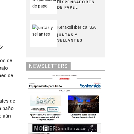
DISPENSADORES
DE PAPEL
Kerakoll Ibérica, S.A.
JUNTAS Y
SELLANTES
x.
ños de
NEWSLETTERS
bajo
nes de
ales de
n baño
e aún