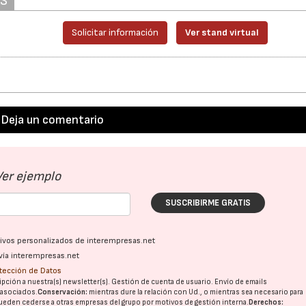
AS
Solicitar información
Ver stand virtual
Deja un comentario
17/07/2026
31/07/2026
Ver ejemplo
SUSCRIBIRME GRATIS
ativos personalizados de interempresas.net
vía interempresas.net
otección de Datos
pción a nuestra(s) newsletter(s). Gestión de cuenta de usuario. Envío de emails
o asociados.
Conservación:
mientras dure la relación con Ud., o mientras sea necesario para
ueden cederse a otras
empresas del grupo
por motivos de gestión interna.
Derechos: