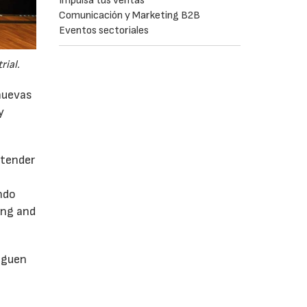
Impulsa tus ventas
Comunicación y Marketing B2B
Eventos sectoriales
rial.
 nuevas
y
ntender
ando
ing and
inguen