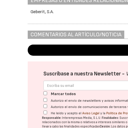
EMPRESAS O ENTIDADES RELACIONAD
Geberit, S.A.
COMENTARIOS AL ARTÍCULO/NOTICIA
Suscríbase a nuestra Newsletter -
Marcar todos
Autorizo el envío de newsletters y avisos inform
Autorizo el envío de comunicaciones de terceros 
He leído y acepto el
Aviso Legal
y la
Política de Pr
Responsable:
Interempresas Media, S.L.U.
Finalidades:
Suscri
relacionados con la misma o relativos a intereses similares 
llevar a cabo las finalidades especificadas
Cesión:
Los datos p