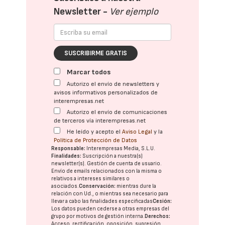
Newsletter -
Ver ejemplo
SUSCRIBIRME GRATIS
Marcar todos
Autorizo el envío de newsletters y
avisos informativos personalizados de
interempresas.net
Autorizo el envío de comunicaciones
de terceros vía interempresas.net
He leído y acepto el
Aviso Legal
y la
Política de Protección de Datos
Responsable:
Interempresas Media, S.L.U.
Finalidades:
Suscripción a nuestra(s)
newsletter(s). Gestión de cuenta de usuario.
Envío de emails relacionados con la misma o
relativos a intereses similares o
asociados.
Conservación:
mientras dure la
relación con Ud., o mientras sea necesario para
llevar a cabo las finalidades especificadas
Cesión:
Los datos pueden cederse a otras
empresas del
grupo
por motivos de gestión interna.
Derechos:
Acceso, rectificación, oposición, supresión,