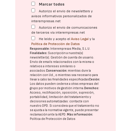
Marcar todos
Autorizo el envío de newsletters y
avisos informativos personalizados de
interempresas.net
Autorizo el envío de comunicaciones
de terceros vía interempresas.net
He leído y acepto el
Aviso Legal
y la
Política de Protección de Datos
Responsable:
Interempresas Media, S.L.U.
Finalidades:
Suscripción a nuestra(s)
newsletter(s). Gestión de cuenta de usuario.
Envío de emails relacionados con la misma o
relativos a intereses similares o
asociados.
Conservación:
mientras dure la
relación con Ud., o mientras sea necesario para
llevar a cabo las finalidades especificadas
Cesión:
Los datos pueden cederse a otras
empresas del
grupo
por motivos de gestión interna.
Derechos:
Acceso, rectificación, oposición, supresión,
portabilidad, limitación del tratatamiento y
decisiones automatizadas:
contacte con
nuestro DPD
. Si considera que el tratamiento no
se ajusta a la normativa vigente, puede presentar
reclamación ante la
AEPD
.
Más información:
Política de Protección de Datos