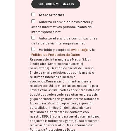
SUSCRIBIRME GRATIS
Marcar todos
Autorizo el envío de newsletters y
avisos informativos personalizados de
interempresas.net
Autorizo el envío de comunicaciones
de terceros vía interempresas.net
He leído y acepto el
Aviso Legal
y la
Política de Protección de Datos
Responsable:
Interempresas Media, S.L.U.
Finalidades:
Suscripción a nuestra(s)
newsletter(s). Gestión de cuenta de usuario.
Envío de emails relacionados con la misma o
relativos a intereses similares o
asociados.
Conservación:
mientras dure la
relación con Ud., o mientras sea necesario para
llevar a cabo las finalidades especificadas
Cesión:
Los datos pueden cederse a otras
empresas del
grupo
por motivos de gestión interna.
Derechos:
Acceso, rectificación, oposición, supresión,
portabilidad, limitación del tratatamiento y
decisiones automatizadas:
contacte con
nuestro DPD
. Si considera que el tratamiento no
se ajusta a la normativa vigente, puede presentar
reclamación ante la
AEPD
.
Más información:
Política de Protección de Datos