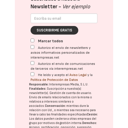
Newsletter -
Ver ejemplo
SUSCRIBIRME GRATIS
Marcar todos
Autorizo el envío de newsletters y
avisos informativos personalizados de
interempresas.net
Autorizo el envío de comunicaciones
de terceros vía interempresas.net
He leído y acepto el
Aviso Legal
y la
Política de Protección de Datos
Responsable:
Interempresas Media, S.L.U.
Finalidades:
Suscripción a nuestra(s)
newsletter(s). Gestión de cuenta de usuario.
Envío de emails relacionados con la misma o
relativos a intereses similares o
asociados.
Conservación:
mientras dure la
relación con Ud., o mientras sea necesario para
llevar a cabo las finalidades especificadas
Cesión:
Los datos pueden cederse a otras
empresas del
grupo
por motivos de gestión interna.
Derechos:
Acceso, rectificación, oposición, supresión,