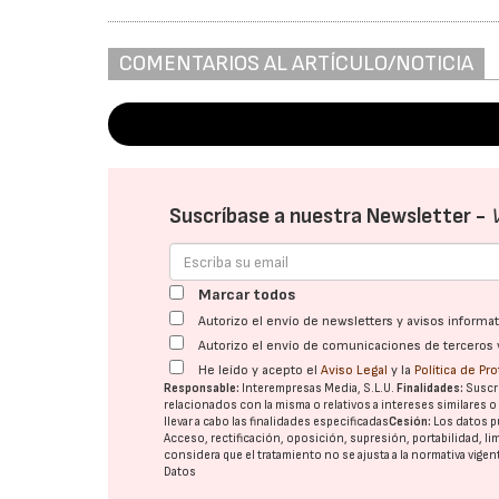
COMENTARIOS AL ARTÍCULO/NOTICIA
Suscríbase a nuestra Newsletter -
Marcar todos
Autorizo el envío de newsletters y avisos inform
Autorizo el envío de comunicaciones de terceros 
He leído y acepto el
Aviso Legal
y la
Política de Pr
Responsable:
Interempresas Media, S.L.U.
Finalidades:
Suscri
relacionados con la misma o relativos a intereses similares 
llevar a cabo las finalidades especificadas
Cesión:
Los datos p
Acceso, rectificación, oposición, supresión, portabilidad, l
considera que el tratamiento no se ajusta a la normativa vige
Datos