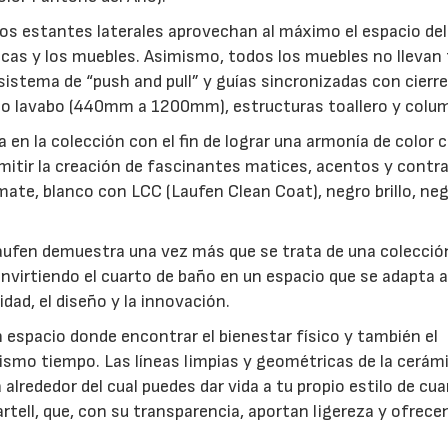
los estantes laterales aprovechan al máximo el espacio del
micas y los muebles. Asimismo, todos los muebles no llevan 
istema de “push and pull” y guías sincronizadas con cierr
jo lavabo (440mm a 1200mm), estructuras toallero y colu
a en la colección con el fin de lograr una armonía de color 
itir la creación de fascinantes matices, acentos y contr
17/07/2026
31/07/2026
ate, blanco con LCC (Laufen Clean Coat), negro brillo, ne
aufen demuestra una vez más que se trata de una colecció
onvirtiendo el cuarto de baño en un espacio que se adapta a
dad, el diseño y la innovación.
n espacio donde encontrar el bienestar físico y también el
mismo tiempo. Las líneas limpias y geométricas de la cerámi
 alrededor del cual puedes dar vida a tu propio estilo de cua
tell, que, con su transparencia, aportan ligereza y ofrecen