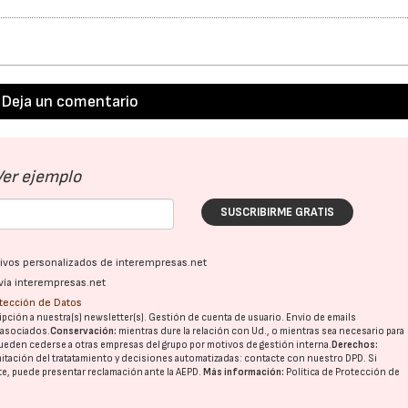
Deja un comentario
Ver ejemplo
SUSCRIBIRME GRATIS
ativos personalizados de interempresas.net
vía interempresas.net
otección de Datos
pción a nuestra(s) newsletter(s). Gestión de cuenta de usuario. Envío de emails
o asociados.
Conservación:
mientras dure la relación con Ud., o mientras sea necesario para
ueden cederse a otras
empresas del grupo
por motivos de gestión interna.
Derechos:
imitación del tratatamiento y decisiones automatizadas:
contacte con nuestro DPD
. Si
nte, puede presentar reclamación ante la
AEPD
.
Más información:
Política de Protección de