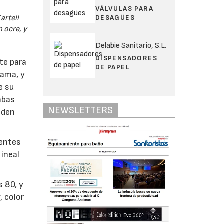
VÁLVULAS PARA
DESAGÜES
artell
 ocre, y
Delabie Sanitario, S.L.
DISPENSADORES
te para
DE PAPEL
gama, y
e su
ambas
NEWSLETTERS
eden
rentes
ineal
s 80, y
 color