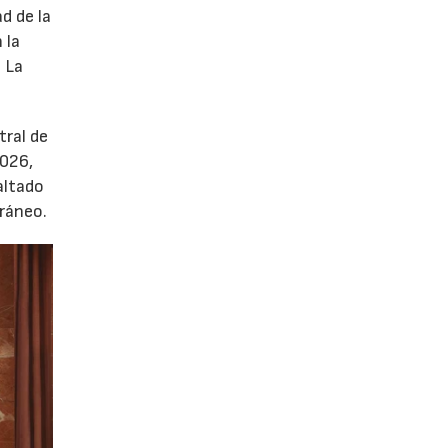
d de la
 la
. La
tral de
2026,
altado
oráneo.