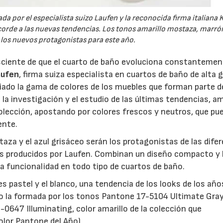
da por el especialista suizo Laufen y la reconocida firma italiana K
orde a las nuevas tendencias. Los tonos amarillo mostaza, marrón
 los nuevos protagonistas para este año.
sciente de que el cuarto de baño evoluciona constantemen
aufen
, firma suiza especialista en cuartos de baño de alta 
pliado la gama de colores de los muebles que forman parte d
de la investigación y el estudio de las últimas tendencias, 
colección, apostando por colores frescos y neutros, que pu
ente.
taza y el azul grisáceo serán los protagonistas de las dife
as producidos por Laufen. Combinan un diseño compacto y l
a funcionalidad en todo tipo de cuartos de baño.
 pastel y el blanco, una tendencia de los looks de los año
la formada por los tonos Pantone 17-5104 Ultimate Gray,
3-0647 Illuminating, color amarillo de la colección que
olor Pantone del Año).