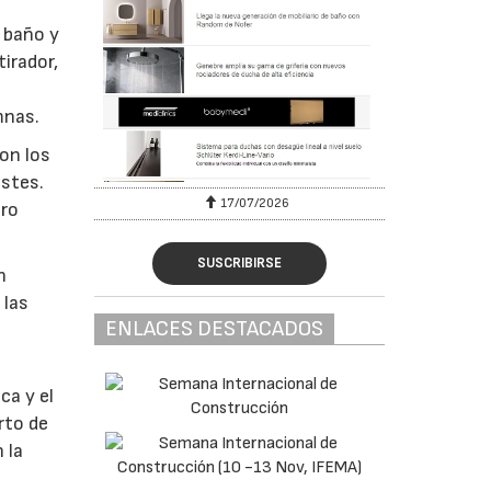
 baño y
tirador,
e
mnas.
con los
astes.
17/07/2026
gro
SUSCRIBIRSE
n
 las
ENLACES DESTACADOS
ca y el
rto de
 la