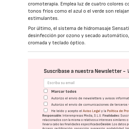
cromoterapia. Emplea luz de cuatro colores c
tonos fríos como el azul o el verde son relaja
estimulantes.
Por último, el sistema de hidromasaje Sensat
desinfección por ozono y secado automático, 
cromada y teclado óptico.
Suscríbase a nuestra Newsletter -
Marcar todos
Autorizo el envío de newsletters y avisos inform
Autorizo el envío de comunicaciones de terceros 
He leído y acepto el
Aviso Legal
y la
Política de Pr
Responsable:
Interempresas Media, S.L.U.
Finalidades:
Suscri
relacionados con la misma o relativos a intereses similares 
llevar a cabo las finalidades especificadas
Cesión:
Los datos p
Acceso, rectificación, oposición, supresión, portabilidad, l