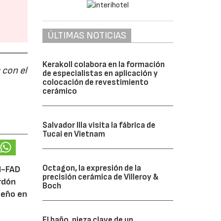
ÚLTIMAS NOTICIAS
Kerakoll colabora en la formación
 con el
de especialistas en aplicación y
colocación de revestimiento
cerámico
Salvador Illa visita la fábrica de
Tucai en Vietnam
Octagon, la expresión de la
DI-FAD
precisión cerámica de Villeroy &
ardón
Boch
iseño en
El baño, pieza clave de un