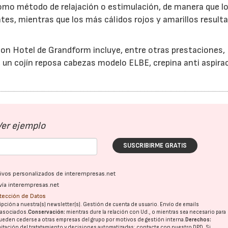
omo método de relajación o estimulación, de manera que l
ntes, mientras que los más cálidos rojos y amarillos result
ion Hotel de Grandform incluye, entre otras prestaciones,
un cojín reposa cabezas modelo ELBE, crepina anti aspira
17/07/2026
31/07/2026
Ver ejemplo
SUSCRIBIRME GRATIS
ativos personalizados de interempresas.net
vía interempresas.net
otección de Datos
pción a nuestra(s) newsletter(s). Gestión de cuenta de usuario. Envío de emails
o asociados.
Conservación:
mientras dure la relación con Ud., o mientras sea necesario para
ueden cederse a otras
empresas del grupo
por motivos de gestión interna.
Derechos:
imitación del tratatamiento y decisiones automatizadas:
contacte con nuestro DPD
. Si