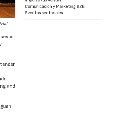
Impulsa tus ventas
Comunicación y Marketing B2B
Eventos sectoriales
rial.
 nuevas
y
ntender
ando
ing and
inguen