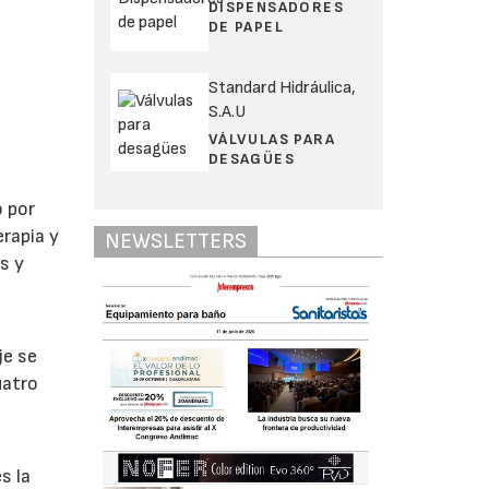
DISPENSADORES
DE PAPEL
Standard Hidráulica,
S.A.U
VÁLVULAS PARA
DESAGÜES
o por
rapia y
NEWSLETTERS
s y
je se
uatro
s la