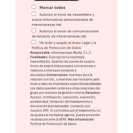
Marcar todos
Autorizo el envío de newsletters y
avisos informativos personalizados de
interempresas.net
Autorizo el envío de comunicaciones
de terceros vía interempresas.net
He leído y acepto el
Aviso Legal
y la
Política de Protección de Datos
Responsable:
Interempresas Media, S.L.U.
Finalidades:
Suscripción a nuestra(s)
newsletter(s). Gestión de cuenta de usuario.
Envío de emails relacionados con la misma o
relativos a intereses similares o
asociados.
Conservación:
mientras dure la
relación con Ud., o mientras sea necesario para
llevar a cabo las finalidades especificadas
Cesión:
Los datos pueden cederse a otras
empresas del
grupo
por motivos de gestión interna.
Derechos:
Acceso, rectificación, oposición, supresión,
portabilidad, limitación del tratatamiento y
decisiones automatizadas:
contacte con
nuestro DPD
. Si considera que el tratamiento no
se ajusta a la normativa vigente, puede presentar
reclamación ante la
AEPD
.
Más información:
Política de Protección de Datos