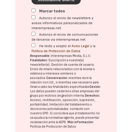
SUSCRIBIRME GRATIS
Marcar todos
Autorizo el envío de newsletters y
avisos informativos personalizados de
interempresas.net
Autorizo el envío de comunicaciones
de terceros vía interempresas.net
He leído y acepto el
Aviso Legal
y la
Política de Protección de Datos
Responsable:
Interempresas Media, S.L.U.
Finalidades:
Suscripción a nuestra(s)
newsletter(s). Gestión de cuenta de usuario.
Envío de emails relacionados con la misma o
relativos a intereses similares o
asociados.
Conservación:
mientras dure la
relación con Ud., o mientras sea necesario para
llevar a cabo las finalidades especificadas
Cesión:
Los datos pueden cederse a otras
empresas del
grupo
por motivos de gestión interna.
Derechos:
Acceso, rectificación, oposición, supresión,
portabilidad, limitación del tratatamiento y
decisiones automatizadas:
contacte con
nuestro DPD
. Si considera que el tratamiento no
se ajusta a la normativa vigente, puede presentar
reclamación ante la
AEPD
.
Más información:
Política de Protección de Datos