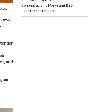
Impulsa tus ventas
Comunicación y Marketing B2B
rial.
Eventos sectoriales
 nuevas
y
ntender
ando
ing and
inguen