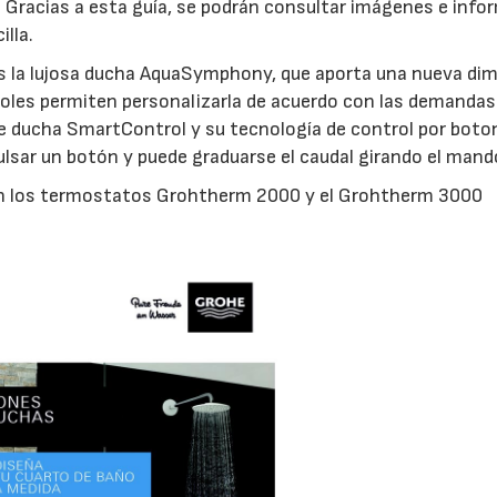
. Gracias a esta guía, se podrán consultar imágenes e info
lla.
es la lujosa ducha AquaSymphony, que aporta una nueva di
troles permiten personalizarla de acuerdo con las demandas
de ducha SmartControl y su tecnología de control por boto
pulsar un botón y puede graduarse el caudal girando el mand
an los termostatos Grohtherm 2000 y el Grohtherm 3000