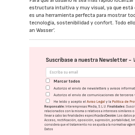
Para que al usuario le sea más rápido localizar
estructura intuitiva y muy visual, ya que est
es una herramienta perfecta para mostrar tod
tecnología, sostenibilidad y confort. Todo ello
an Wasser’.
Suscríbase a nuestra Newsletter -
Marcar todos
Autorizo el envío de newsletters y avisos inform
Autorizo el envío de comunicaciones de terceros 
He leído y acepto el
Aviso Legal
y la
Política de Pr
Responsable:
Interempresas Media, S.L.U.
Finalidades:
Suscri
relacionados con la misma o relativos a intereses similares 
llevar a cabo las finalidades especificadas
Cesión:
Los datos p
Acceso, rectificación, oposición, supresión, portabilidad, l
considera que el tratamiento no se ajusta a la normativa vige
Datos