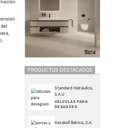
rmación
mensión
 del
nera,
o.
PRODUCTOS DESTACADOS
Standard Hidráulica,
S.A.U
VÁLVULAS PARA
DESAGÜES
Kerakoll Ibérica, S.A.