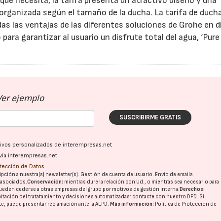
 qué necesita, la tarifa presenta un atractivo diseño y una
á organizada según el tamaño de la ducha. La tarifa de duc
as las ventajas de las diferentes soluciones de Grohe en d
 para garantizar al usuario un disfrute total del agua, ‘Pur
17/07/2026
31/07/2026
Ver ejemplo
SUSCRIBIRME GRATIS
ativos personalizados de interempresas.net
vía interempresas.net
otección de Datos
pción a nuestra(s) newsletter(s). Gestión de cuenta de usuario. Envío de emails
o asociados.
Conservación:
mientras dure la relación con Ud., o mientras sea necesario para
ueden cederse a otras
empresas del grupo
por motivos de gestión interna.
Derechos:
imitación del tratatamiento y decisiones automatizadas:
contacte con nuestro DPD
. Si
nte, puede presentar reclamación ante la
AEPD
.
Más información:
Política de Protección de