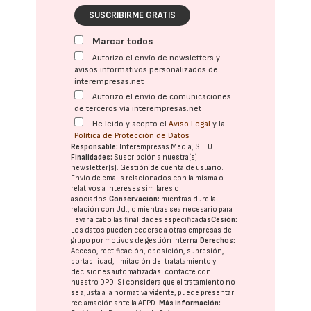
SUSCRIBIRME GRATIS
Marcar todos
Autorizo el envío de newsletters y
avisos informativos personalizados de
interempresas.net
Autorizo el envío de comunicaciones
de terceros vía interempresas.net
He leído y acepto el
Aviso Legal
y la
Política de Protección de Datos
Responsable:
Interempresas Media, S.L.U.
Finalidades:
Suscripción a nuestra(s)
newsletter(s). Gestión de cuenta de usuario.
Envío de emails relacionados con la misma o
relativos a intereses similares o
asociados.
Conservación:
mientras dure la
relación con Ud., o mientras sea necesario para
llevar a cabo las finalidades especificadas
Cesión:
Los datos pueden cederse a otras
empresas del
grupo
por motivos de gestión interna.
Derechos:
Acceso, rectificación, oposición, supresión,
portabilidad, limitación del tratatamiento y
decisiones automatizadas:
contacte con
nuestro DPD
. Si considera que el tratamiento no
se ajusta a la normativa vigente, puede presentar
reclamación ante la
AEPD
.
Más información: