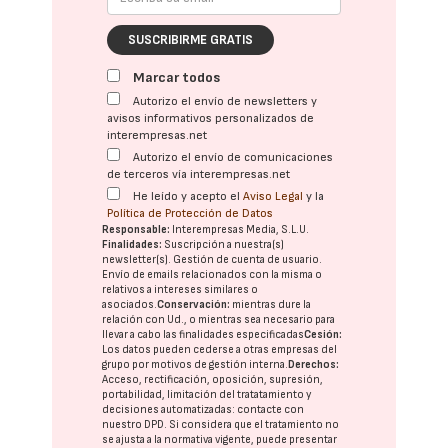
SUSCRIBIRME GRATIS
Marcar todos
Autorizo el envío de newsletters y
avisos informativos personalizados de
interempresas.net
Autorizo el envío de comunicaciones
de terceros vía interempresas.net
He leído y acepto el
Aviso Legal
y la
Política de Protección de Datos
Responsable:
Interempresas Media, S.L.U.
Finalidades:
Suscripción a nuestra(s)
newsletter(s). Gestión de cuenta de usuario.
Envío de emails relacionados con la misma o
relativos a intereses similares o
asociados.
Conservación:
mientras dure la
relación con Ud., o mientras sea necesario para
llevar a cabo las finalidades especificadas
Cesión:
Los datos pueden cederse a otras
empresas del
grupo
por motivos de gestión interna.
Derechos:
Acceso, rectificación, oposición, supresión,
portabilidad, limitación del tratatamiento y
decisiones automatizadas:
contacte con
nuestro DPD
. Si considera que el tratamiento no
se ajusta a la normativa vigente, puede presentar