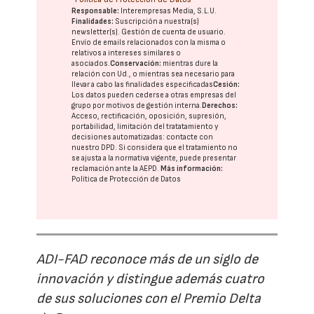
Responsable:
Interempresas Media, S.L.U.
Finalidades:
Suscripción a nuestra(s)
newsletter(s). Gestión de cuenta de usuario.
Envío de emails relacionados con la misma o
relativos a intereses similares o
asociados.
Conservación:
mientras dure la
relación con Ud., o mientras sea necesario para
llevar a cabo las finalidades especificadas
Cesión:
Los datos pueden cederse a otras
empresas del
grupo
por motivos de gestión interna.
Derechos:
Acceso, rectificación, oposición, supresión,
portabilidad, limitación del tratatamiento y
decisiones automatizadas:
contacte con
nuestro DPD
. Si considera que el tratamiento no
se ajusta a la normativa vigente, puede presentar
reclamación ante la
AEPD
.
Más información:
Política de Protección de Datos
ADI-FAD reconoce más de un siglo de
innovación y distingue además cuatro
de sus soluciones con el Premio Delta