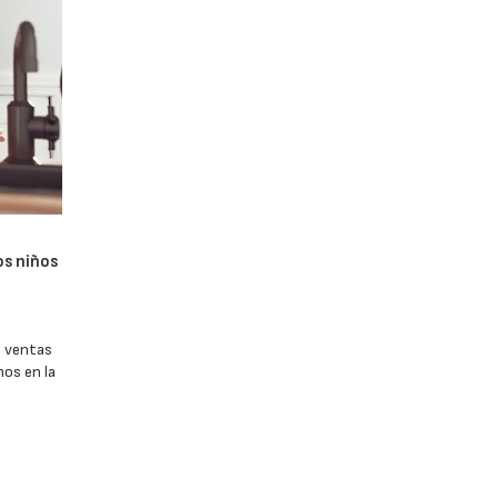
os niños
s ventas
mos en la