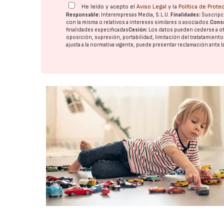
He leído y acepto el
Aviso Legal
y la
Política de Prot
Responsable:
Interempresas Media, S.L.U.
Finalidades:
Suscripci
con la misma o relativos a intereses similares o asociados.
Cons
finalidades especificadas
Cesión:
Los datos pueden cederse a o
oposición, supresión, portabilidad, limitación del tratatamient
ajusta a la normativa vigente, puede presentar reclamación ante l