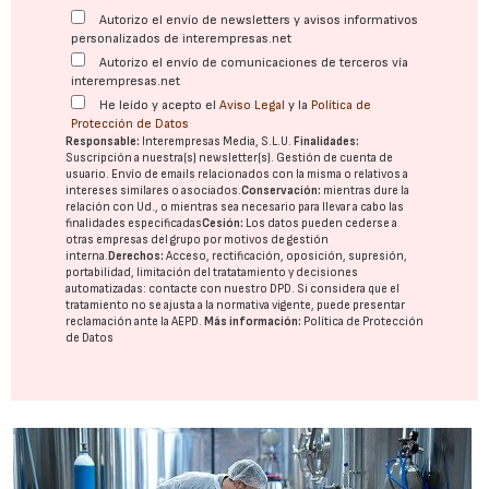
Autorizo el envío de newsletters y avisos informativos
personalizados de interempresas.net
Autorizo el envío de comunicaciones de terceros vía
interempresas.net
He leído y acepto el
Aviso Legal
y la
Política de
Protección de Datos
Responsable:
Interempresas Media, S.L.U.
Finalidades:
Suscripción a nuestra(s) newsletter(s). Gestión de cuenta de
usuario. Envío de emails relacionados con la misma o relativos a
intereses similares o asociados.
Conservación:
mientras dure la
relación con Ud., o mientras sea necesario para llevar a cabo las
finalidades especificadas
Cesión:
Los datos pueden cederse a
otras
empresas del grupo
por motivos de gestión
interna.
Derechos:
Acceso, rectificación, oposición, supresión,
portabilidad, limitación del tratatamiento y decisiones
automatizadas:
contacte con nuestro DPD
. Si considera que el
tratamiento no se ajusta a la normativa vigente, puede presentar
reclamación ante la
AEPD
.
Más información:
Política de Protección
de Datos