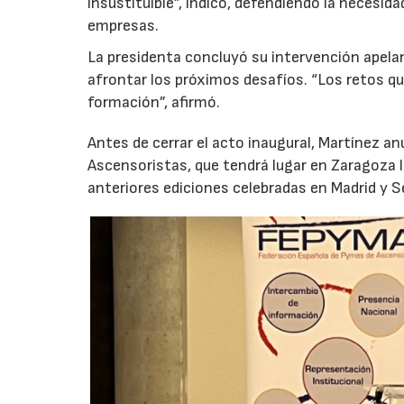
insustituible”, indicó, defendiendo la necesid
empresas.
La presidenta concluyó su intervención apela
afrontar los próximos desafíos. “Los retos 
formación”, afirmó.
Antes de cerrar el acto inaugural, Martínez a
Ascensoristas, que tendrá lugar en Zaragoza l
anteriores ediciones celebradas en Madrid y Se