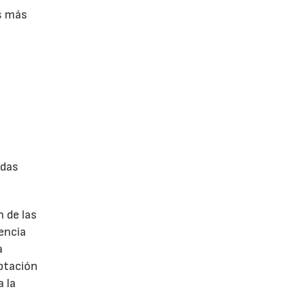
s más
idas
n de las
encia
a
aptación
a la