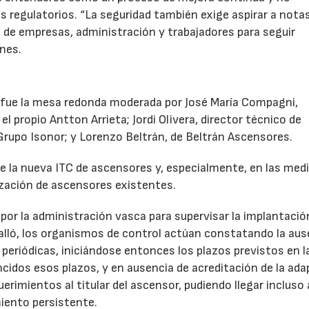
regulatorios. “La seguridad también exige aspirar a nota
o de empresas, administración y trabajadores para seguir
ones.
 fue la mesa redonda moderada por José María Compagni,
l propio Antton Arrieta; Jordi Olivera, director técnico de
Grupo Isonor; y Lorenzo Beltrán, de Beltrán Ascensores.
 de la nueva ITC de ascensores y, especialmente, en las med
ización de ascensores existentes.
por la administración vasca para supervisar la implantació
alló, los organismos de control actúan constatando la aus
periódicas, iniciándose entonces los plazos previstos en l
ncidos esos plazos, y en ausencia de acreditación de la ad
erimientos al titular del ascensor, pudiendo llegar incluso 
miento persistente.