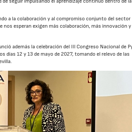
ad de seguir impulsando el aprendizaje continuo dentro de l
ndo a la colaboración y al compromiso conjunto del sector
17/07/2026
31/07/2026
que nos esperan exigen más colaboración, más innovación 
nunció además la celebración del III Congreso Nacional de 
os días 12 y 13 de mayo de 2027, tomando el relevo de las
villa.