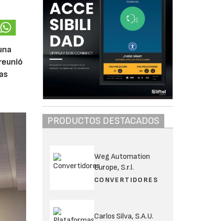
una
reunió
las
PRODUCTOS DESTACADOS
Weg Automation
Europe, S.r.l.
CONVERTIDORES
Carlos Silva, S.A.U.