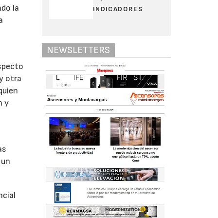
ndo la
INDICADORES
a
NEWSLETTERS
aspecto
y otra
quien
n y
as
 un
ncial