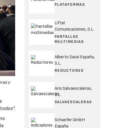
PLATAFORMAS
Liftel
Comunicaciones, S.L.
PANTALLAS
MULTIMEDIAS
Alberto Sassi España,
S.L.
REDUCTORES
oras y
Aris Salvaescaleras,
S.L.
e
SALVAESCALERAS
 todos”.
smo
Schaefer GmbH
la
España