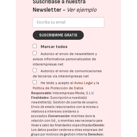
Suscríbase a nuestra
Newsletter -
Ver ejemplo
SUSCRIBIRME GRATIS
Marcar todos
Autorizo el envío de newsletters y
avisos informativos personalizados de
interempresas.net
Autorizo el envío de comunicaciones
de terceros vía interempresas.net
He leído y acepto el
Aviso Legal
y la
Política de Protección de Datos
Responsable:
Interempresas Media, S.L.U.
Finalidades:
Suscripción a nuestra(s)
newsletter(s). Gestión de cuenta de usuario.
Envío de emails relacionados con la misma o
relativos a intereses similares o
asociados.
Conservación:
mientras dure la
relación con Ud., o mientras sea necesario para
llevar a cabo las finalidades especificadas
Cesión:
Los datos pueden cederse a otras
empresas del
grupo
por motivos de gestión interna.
Derechos: