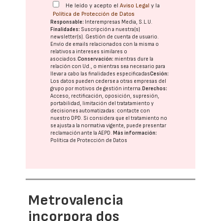
He leído y acepto el
Aviso Legal
y la
Política de Protección de Datos
Responsable:
Interempresas Media, S.L.U.
Finalidades:
Suscripción a nuestra(s)
newsletter(s). Gestión de cuenta de usuario.
Envío de emails relacionados con la misma o
relativos a intereses similares o
asociados.
Conservación:
mientras dure la
relación con Ud., o mientras sea necesario para
llevar a cabo las finalidades especificadas
Cesión:
Los datos pueden cederse a otras
empresas del
grupo
por motivos de gestión interna.
Derechos:
Acceso, rectificación, oposición, supresión,
portabilidad, limitación del tratatamiento y
decisiones automatizadas:
contacte con
nuestro DPD
. Si considera que el tratamiento no
se ajusta a la normativa vigente, puede presentar
reclamación ante la
AEPD
.
Más información:
Política de Protección de Datos
Metrovalencia
incorpora dos