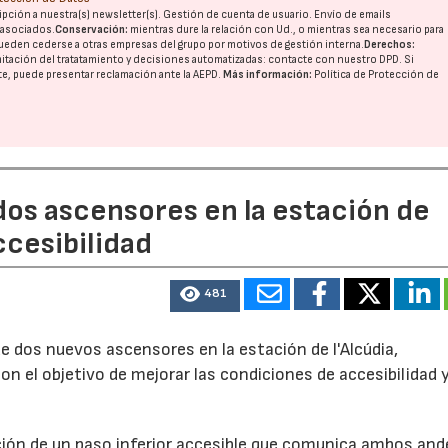
pción a nuestra(s) newsletter(s). Gestión de cuenta de usuario. Envío de emails
o asociados.
Conservación:
mientras dure la relación con Ud., o mientras sea necesario para
ueden cederse a otras
empresas del grupo
por motivos de gestión interna.
Derechos:
imitación del tratatamiento y decisiones automatizadas:
contacte con nuestro DPD
. Si
17/07/2026
31/07/2026
nte, puede presentar reclamación ante la
AEPD
.
Más información:
Política de Protección de
dos ascensores en la estación de
ccesibilidad
481
e dos nuevos ascensores en la estación de l'Alcúdia,
con el objetivo de mejorar las condiciones de accesibilidad 
ción de un paso inferior accesible que comunica ambos and