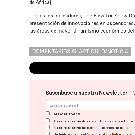
de África).
Con estos indicadores, The Elevator Show Dub
presentación de innovaciones en ascensores, 
las áreas de mayor dinamismo económico del
COMENTARIOS AL ARTÍCULO/NOTICIA
Suscríbase a nuestra Newsletter -
Marcar todos
Autorizo el envío de newsletters y avisos inform
Autorizo el envío de comunicaciones de terceros 
He leído y acepto el
Aviso Legal
y la
Política de Pr