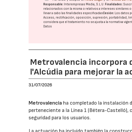
Responsable:
Interempresas Media, S.L.U.
Finalidades:
Suscri
relacionados con la misma o relativos a intereses similares 
llevar a cabo las finalidades especificadas
Cesión:
Los datos p
Acceso, rectificación, oposición, supresión, portabilidad, l
considera que el tratamiento no se ajusta a la normativa vige
Datos
Metrovalencia incorpora 
l'Alcúdia para mejorar la a
31/07/2026
Metrovalencia
ha completado la instalación d
perteneciente a la Línea 1 (Bétera-Castelló), 
seguridad para los usuarios.
La actuación ha incluido también la construc