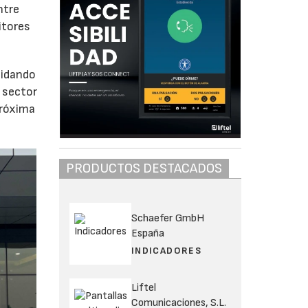
ntre
itores
lidando
 sector
próxima
PRODUCTOS DESTACADOS
Schaefer GmbH
España
INDICADORES
Liftel
Comunicaciones, S.L.