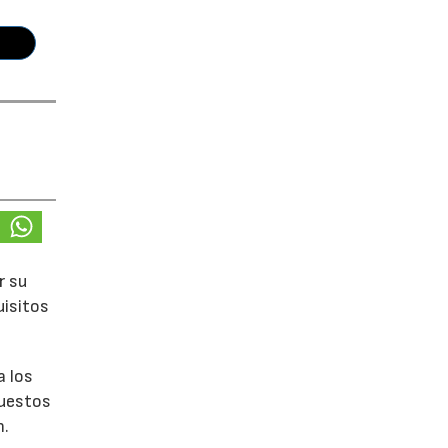
r su
uisitos
a los
puestos
n.