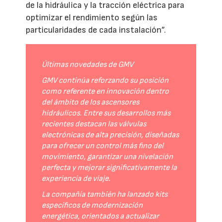
de la hidráulica y la tracción eléctrica para
optimizar el rendimiento según las
particularidades de cada instalación”.
Últimas novedades de GMV
GMV continúa reforzando su posición
como referente en innovación dentro
del ámbito de los ascensores
hidráulicos. Entre sus desarrollos más
recientes destacan las válvulas
electrónicas de alta precisión, diseñadas
para ofrecer un control más fino del
movimiento, garantizar una nivelación
perfecta y mejorar significativamente la
experiencia de viaje.
La compañía también ha lanzado kits
específicos de modernización
energética, orientados a actualizar