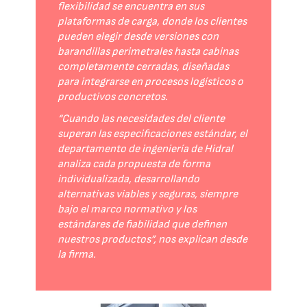
flexibilidad se encuentra en sus
plataformas de carga, donde los clientes
pueden elegir desde versiones con
barandillas perimetrales hasta cabinas
completamente cerradas, diseñadas
para integrarse en procesos logísticos o
productivos concretos.
“Cuando las necesidades del cliente
superan las especificaciones estándar, el
departamento de ingeniería de Hidral
analiza cada propuesta de forma
individualizada, desarrollando
alternativas viables y seguras, siempre
bajo el marco normativo y los
estándares de fiabilidad que definen
nuestros productos”, nos explican desde
la firma.