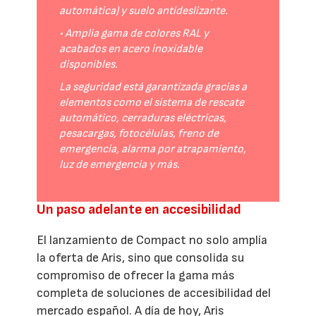
automática) y suelo antideslizante.
• Amplia gama de colores RAL y
acabados en acero inoxidable
disponibles.
La seguridad está garantizada gracias a
elementos como el sistema de rescate
automático, cerraduras eléctricas,
pesacargas, fotocélulas, freno de
emergencia, alarma por atrapamiento,
luz de emergencia y más.
Un paso adelante en accesibilidad
El lanzamiento de Compact no solo amplía
la oferta de Aris, sino que consolida su
compromiso de ofrecer la gama más
completa de soluciones de accesibilidad del
mercado español. A día de hoy, Aris