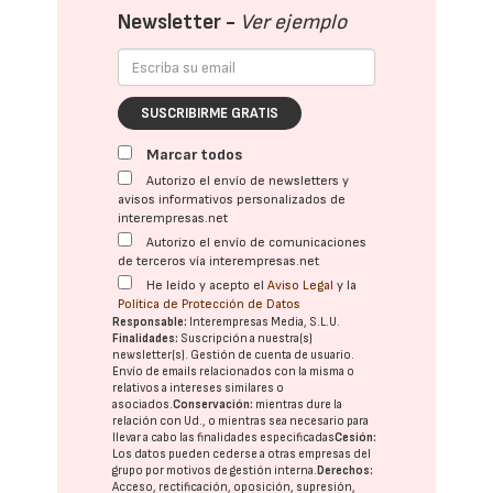
Newsletter -
Ver ejemplo
SUSCRIBIRME GRATIS
Marcar todos
Autorizo el envío de newsletters y
avisos informativos personalizados de
interempresas.net
Autorizo el envío de comunicaciones
de terceros vía interempresas.net
He leído y acepto el
Aviso Legal
y la
Política de Protección de Datos
Responsable:
Interempresas Media, S.L.U.
Finalidades:
Suscripción a nuestra(s)
newsletter(s). Gestión de cuenta de usuario.
Envío de emails relacionados con la misma o
relativos a intereses similares o
asociados.
Conservación:
mientras dure la
relación con Ud., o mientras sea necesario para
llevar a cabo las finalidades especificadas
Cesión:
Los datos pueden cederse a otras
empresas del
grupo
por motivos de gestión interna.
Derechos:
Acceso, rectificación, oposición, supresión,