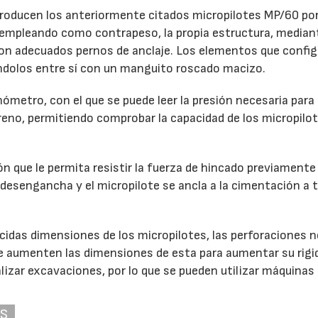
troducen los anteriormente citados micropilotes MP/60 po
 empleando como contrapeso, la propia estructura, median
17/07/2026
31/07/2026
con adecuados pernos de anclaje. Los elementos que config
éndolos entre sí con un manguito roscado macizo.
metro, con el que se puede leer la presión necesaria para 
rreno, permitiendo comprobar la capacidad de los micropilo
n que le permita resistir la fuerza de hincado previamente
 desengancha y el micropilote se ancla a la cimentación a 
cidas dimensiones de los micropilotes, las perforaciones 
se aumenten las dimensiones de esta para aumentar su rigi
ealizar excavaciones, por lo que se pueden utilizar máquinas
AS