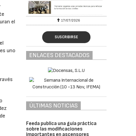
r
te
17/07/2026
uran el
SUSCRIBIRSE
el
tes uno
ENLACES DESTACADOS
través
no
ÚLTIMAS NOTICIAS
dez
 de
Feeda publica una guía práctica
sobre las modificaciones
importantes en ascensores