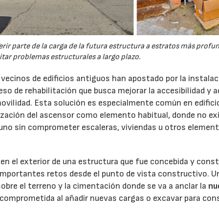
rir parte de la carga de la futura estructura a estratos más profu
itar problemas estructurales a largo plazo.
ecinos de edificios antiguos han apostado por la instalac
o de rehabilitación que busca mejorar la accesibilidad y 
movilidad. Esta solución es especialmente común en edifici
lización del ascensor como elemento habitual, donde no ex
ar uno sin comprometer escaleras, viviendas u otros elemen
en el exterior de una estructura que fue concebida y const
importantes retos desde el punto de vista constructivo. U
obre el terreno y la cimentación donde se va a anclar la
nu
e comprometida al añadir nuevas cargas o excavar para cons