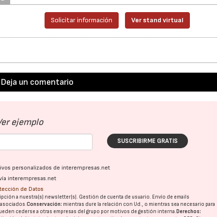
Solicitar información
Ver stand virtual
Deja un comentario
Ver ejemplo
SUSCRIBIRME GRATIS
ativos personalizados de interempresas.net
vía interempresas.net
otección de Datos
pción a nuestra(s) newsletter(s). Gestión de cuenta de usuario. Envío de emails
o asociados.
Conservación:
mientras dure la relación con Ud., o mientras sea necesario para
ueden cederse a otras
empresas del grupo
por motivos de gestión interna.
Derechos: