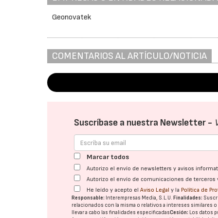
Geonovatek
COMENTARIOS AL ARTÍCULO/NOTICIA
Suscríbase a nuestra Newsletter -
Marcar todos
Autorizo el envío de newsletters y avisos inform
Autorizo el envío de comunicaciones de terceros 
He leído y acepto el
Aviso Legal
y la
Política de Pr
Responsable:
Interempresas Media, S.L.U.
Finalidades:
Suscri
relacionados con la misma o relativos a intereses similares 
llevar a cabo las finalidades especificadas
Cesión:
Los datos p