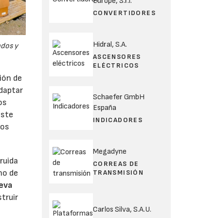
Europe, S.r.l.
CONVERTIDORES
Hidral, S.A.
ndos y
ASCENSORES
ELÉCTRICOS
ión de
adaptar
Schaefer GmbH
os
España
iste
INDICADORES
tos
Megadyne
ruida
CORREAS DE
no de
TRANSMISIÓN
eva
truir
Carlos Silva, S.A.U.