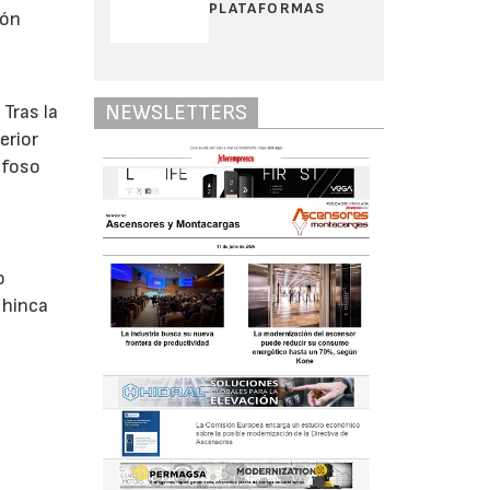
PLATAFORMAS
ión
NEWSLETTERS
 Tras la
erior
l foso
o
 hinca
s