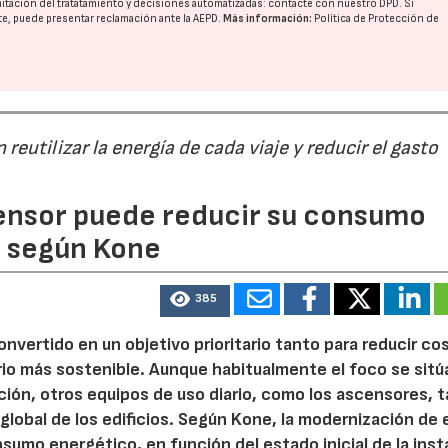
imitación del tratatamiento y decisiones automatizadas:
contacte con nuestro DPD
. Si
nte, puede presentar reclamación ante la
AEPD
.
Más información:
Política de Protección de
eutilizar la energía de cada viaje y reducir el gasto
ensor puede reducir su consumo
, según Kone
385
onvertido en un objetivo prioritario tanto para reducir co
rio más sostenible. Aunque habitualmente el foco se sitú
ción, otros equipos de uso diario, como los ascensores, 
global de los edificios. Según Kone, la modernización de
umo energético, en función del estado inicial de la inst