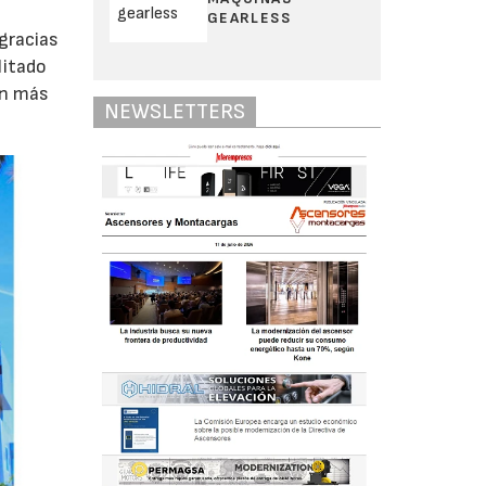
GEARLESS
 gracias
litado
on más
NEWSLETTERS