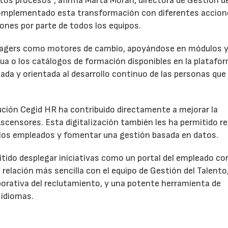
tos procesos”, afirma Marta Morán, directora de Gestión d
omplementado esta transformación con diferentes accion
iones por parte de todos los equipos.
anagers como motores de cambio, apoyándose en módulos 
a o los catálogos de formación disponibles en la platafor
ada y orientada al desarrollo continuo de las personas que
olución Cegid HR ha contribuido directamente a mejorar la
scensores. Esta digitalización también les ha permitido red
 los empleados y fomentar una gestión basada en datos.
tido desplegar iniciativas como un portal del empleado co
relación más sencilla con el equipo de Gestión del Talento
aborativa del reclutamiento, y una potente herramienta de
 idiomas.