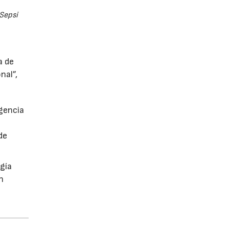
Sepsi
a de
nal”,
gencia
de
ogía
n