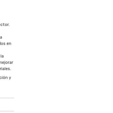
ector.
la
dos en
 la
mejorar
iales.
ción y