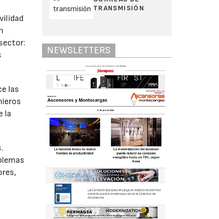
TRANSMISIÓN
vilidad
n
sector:
NEWSLETTERS
s
ce las
nieros
 la
.
oblemas
ores,