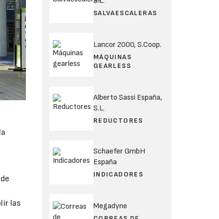
S.L.
SALVAESCALERAS
Lancor 2000, S.Coop.
MÁQUINAS
GEARLESS
Alberto Sassi España,
S.L.
REDUCTORES
la
Schaefer GmbH
España
INDICADORES
 de
ir las
Megadyne
CORREAS DE