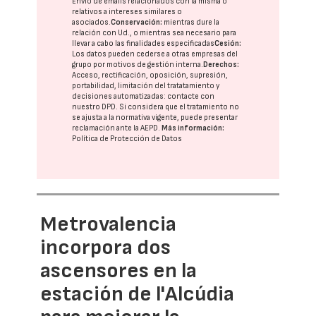
Envío de emails relacionados con la misma o
relativos a intereses similares o
asociados.
Conservación:
mientras dure la
relación con Ud., o mientras sea necesario para
llevar a cabo las finalidades especificadas
Cesión:
Los datos pueden cederse a otras
empresas del
grupo
por motivos de gestión interna.
Derechos:
Acceso, rectificación, oposición, supresión,
portabilidad, limitación del tratatamiento y
decisiones automatizadas:
contacte con
nuestro DPD
. Si considera que el tratamiento no
se ajusta a la normativa vigente, puede presentar
reclamación ante la
AEPD
.
Más información:
Política de Protección de Datos
Metrovalencia
incorpora dos
ascensores en la
estación de l'Alcúdia