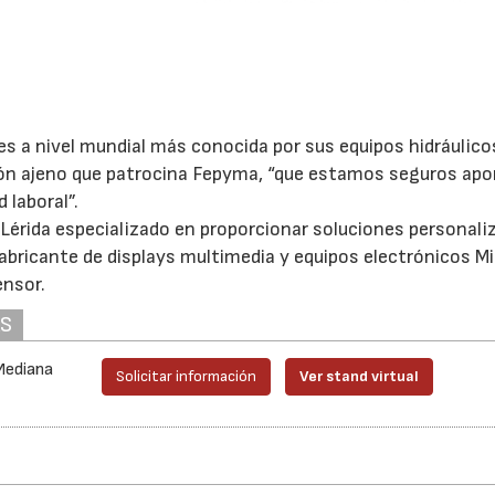
s a nivel mundial más conocida por sus equipos hidráulico
ción ajeno que patrocina Fepyma, “que estamos seguros apo
 laboral”.
Lérida especializado en proporcionar soluciones personali
fabricante de displays multimedia y equipos electrónicos Mi
ensor.
AS
Mediana
Solicitar información
Ver stand virtual