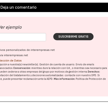
Deja un comentario
Ver ejemplo
SUSCRIBIRME GRATIS
ativos personalizados de interempresas.net
vía interempresas.net
otección de Datos
pción a nuestra(s) newsletter(s). Gestión de cuenta de usuario. Envío de emails
o asociados.
Conservación:
mientras dure la relación con Ud., o mientras sea necesario para
ueden cederse a otras
empresas del grupo
por motivos de gestión interna.
Derechos:
imitación del tratatamiento y decisiones automatizadas:
contacte con nuestro DPD
. Si
nte, puede presentar reclamación ante la
AEPD
.
Más información:
Política de Protección de