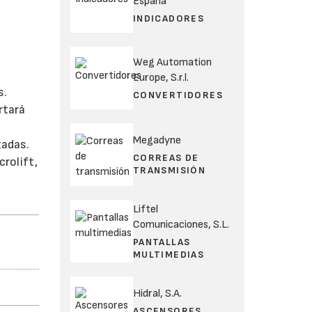
España
INDICADORES
Weg Automation
Europe, S.r.l.
s.
CONVERTIDORES
rtará
Megadyne
zadas.
CORREAS DE
crolift,
TRANSMISIÓN
Liftel
Comunicaciones, S.L.
PANTALLAS
MULTIMEDIAS
Hidral, S.A.
ASCENSORES