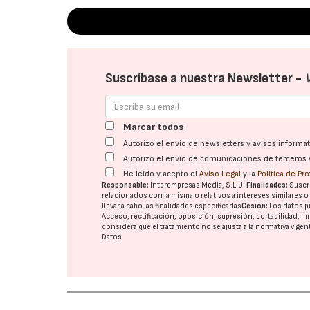
Suscríbase a nuestra Newsletter -
Marcar todos
Autorizo el envío de newsletters y avisos inform
Autorizo el envío de comunicaciones de terceros 
He leído y acepto el
Aviso Legal
y la
Política de Pr
Responsable:
Interempresas Media, S.L.U.
Finalidades:
Suscri
relacionados con la misma o relativos a intereses similares 
llevar a cabo las finalidades especificadas
Cesión:
Los datos p
Acceso, rectificación, oposición, supresión, portabilidad, l
considera que el tratamiento no se ajusta a la normativa vige
Datos