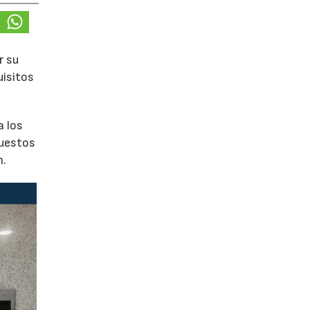
r su
uisitos
a los
puestos
n.