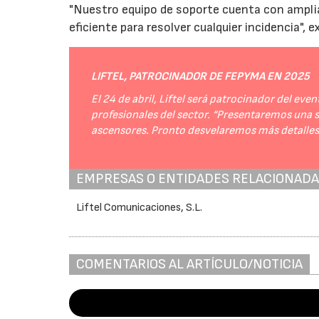
"Nuestro equipo de soporte cuenta con amplia
eficiente para resolver cualquier incidencia", e
LIFTEL, PATROCINADOR DE FEPYMA EN 2025
El 24 de abril, Liftel será patrocinador del e
profesionales del sector. “Presentaremos una
ascensores. Pronto desvelaremos más detalles 
EMPRESAS O ENTIDADES RELACIONAD
Liftel Comunicaciones, S.L.
COMENTARIOS AL ARTÍCULO/NOTICIA