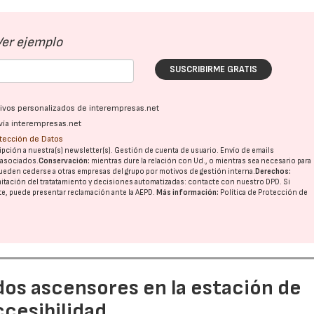
Ver ejemplo
SUSCRIBIRME GRATIS
ativos personalizados de interempresas.net
vía interempresas.net
otección de Datos
pción a nuestra(s) newsletter(s). Gestión de cuenta de usuario. Envío de emails
o asociados.
Conservación:
mientras dure la relación con Ud., o mientras sea necesario para
ueden cederse a otras
empresas del grupo
por motivos de gestión interna.
Derechos:
imitación del tratatamiento y decisiones automatizadas:
contacte con nuestro DPD
. Si
nte, puede presentar reclamación ante la
AEPD
.
Más información:
Política de Protección de
dos ascensores en la estación de
ccesibilidad