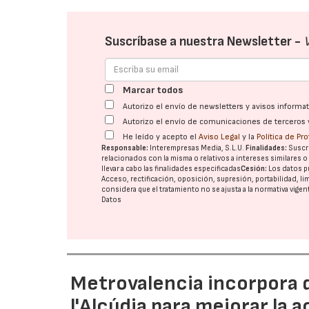
Suscríbase a nuestra Newsletter -
Marcar todos
Autorizo el envío de newsletters y avisos inform
Autorizo el envío de comunicaciones de terceros 
He leído y acepto el
Aviso Legal
y la
Política de Pr
Responsable:
Interempresas Media, S.L.U.
Finalidades:
Suscri
relacionados con la misma o relativos a intereses similares 
llevar a cabo las finalidades especificadas
Cesión:
Los datos p
Acceso, rectificación, oposición, supresión, portabilidad, l
considera que el tratamiento no se ajusta a la normativa vige
Datos
Metrovalencia incorpora 
l'Alcúdia para mejorar la a