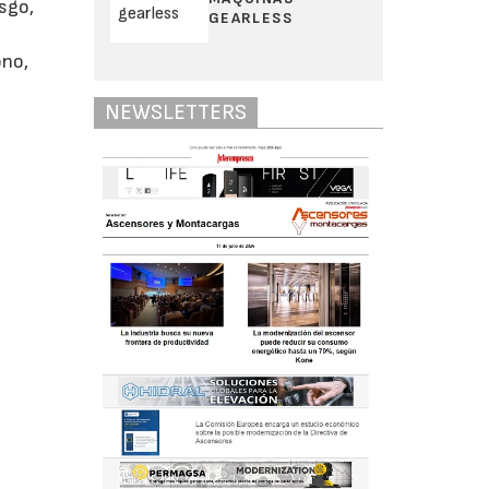
sgo,
GEARLESS
ono,
NEWSLETTERS