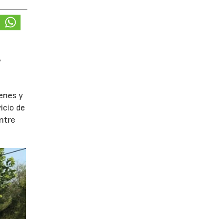
y
enes y
icio de
entre