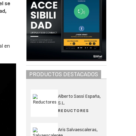
el se
ad,
al en
PRODUCTOS DESTACADOS
Alberto Sassi España,
S.L.
REDUCTORES
Aris Salvaescaleras,