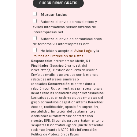
SUSCRIBIRME GRATIS
Marcar todos
Autorizo el envío de newsletters y
avisos informativos personalizados de
interempresas.net
Autorizo el envío de comunicaciones
de terceros vía interempresas.net
He leído y acepto el
Aviso Legal
y la
Política de Protección de Datos
Responsable:
Interempresas Media, S.L.U.
Finalidades:
Suscripción a nuestra(s)
newsletter(s). Gestión de cuenta de usuario.
Envío de emails relacionados con la misma o
relativos a intereses similares o
asociados.
Conservación:
mientras dure la
relación con Ud., o mientras sea necesario para
llevar a cabo las finalidades especificadas
Cesión:
Los datos pueden cederse a otras
empresas del
grupo
por motivos de gestión interna.
Derechos:
Acceso, rectificación, oposición, supresión,
portabilidad, limitación del tratatamiento y
decisiones automatizadas:
contacte con
nuestro DPD
. Si considera que el tratamiento no
se ajusta a la normativa vigente, puede presentar
reclamación ante la
AEPD
.
Más información:
Política de Protección de Datos