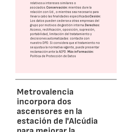
relativos a intereses similares o
asociados.
Conservación:
mientras dure la
relación con Ud., o mientras sea necesario para
llevar a cabo las finalidades especificadas
Cesión:
Los datos pueden cederse a otras
empresas del
grupo
por motivos de gestión interna.
Derechos:
Acceso, rectificación, oposición, supresión,
portabilidad, limitación del tratatamiento y
decisiones automatizadas:
contacte con
nuestro DPD
. Si considera que el tratamiento no
se ajusta a la normativa vigente, puede presentar
reclamación ante la
AEPD
.
Más información:
Política de Protección de Datos
Metrovalencia
incorpora dos
ascensores en la
estación de l'Alcúdia
para mejorar la