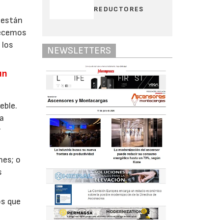
REDUCTORES
 están
recemos
 los
NEWSLETTERS
un
eble.
na
r
nes; o
s
os que