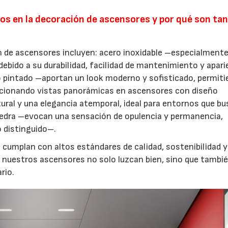
s en la decoración de ascensores y por qué son ta
 de ascensores incluyen: acero inoxidable –especialment
 debido a su durabilidad, facilidad de mantenimiento y apari
io pintado –aportan un look moderno y sofisticado, permit
rcionando vistas panorámicas en ascensores con diseño
ral y una elegancia atemporal, ideal para entornos que b
iedra –evocan una sensación de opulencia y permanencia,
o distinguido–.
cumplan con altos estándares de calidad, sostenibilidad y
 nuestros ascensores no solo luzcan bien, sino que tambi
rio.