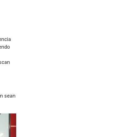
n
e
encia
iendo
uscan
én sean