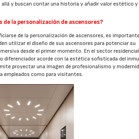
llá y buscan contar una historia y añadir valor estético y
s de la personalización de ascensores?
31/07/2026
iciarse de la personalización de ascensores, es important
en utilizar el diseño de sus ascensores para potenciar su
inmersiva desde el primer momento. En el sector residencial
diferenciador acorde con la estética sofisticada del inmu
permite proyectar una imagen de profesionalismo y modernid
a empleados como para visitantes.