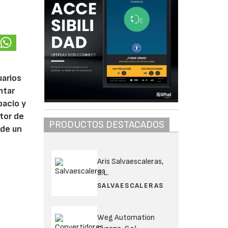
uarios
ntar
pacio y
ctor de
PRODUCTOS DESTACADOS
 de un
Aris Salvaescaleras,
S.L.
SALVAESCALERAS
Weg Automation