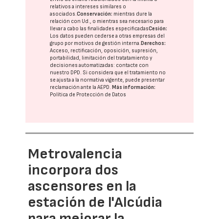
relativos a intereses similares o
asociados.
Conservación:
mientras dure la
relación con Ud., o mientras sea necesario para
llevar a cabo las finalidades especificadas
Cesión:
Los datos pueden cederse a otras
empresas del
grupo
por motivos de gestión interna.
Derechos:
Acceso, rectificación, oposición, supresión,
portabilidad, limitación del tratatamiento y
decisiones automatizadas:
contacte con
nuestro DPD
. Si considera que el tratamiento no
se ajusta a la normativa vigente, puede presentar
reclamación ante la
AEPD
.
Más información:
Política de Protección de Datos
Metrovalencia
incorpora dos
ascensores en la
estación de l'Alcúdia
para mejorar la