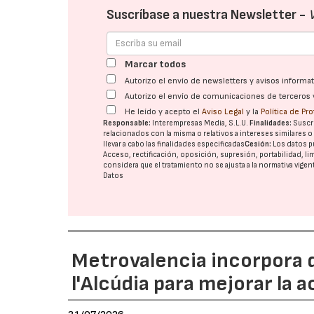
Suscríbase a nuestra Newsletter -
Marcar todos
Autorizo el envío de newsletters y avisos inform
Autorizo el envío de comunicaciones de terceros 
He leído y acepto el
Aviso Legal
y la
Política de Pr
Responsable:
Interempresas Media, S.L.U.
Finalidades:
Suscri
relacionados con la misma o relativos a intereses similares 
llevar a cabo las finalidades especificadas
Cesión:
Los datos p
Acceso, rectificación, oposición, supresión, portabilidad, l
considera que el tratamiento no se ajusta a la normativa vige
Datos
Metrovalencia incorpora 
l'Alcúdia para mejorar la a