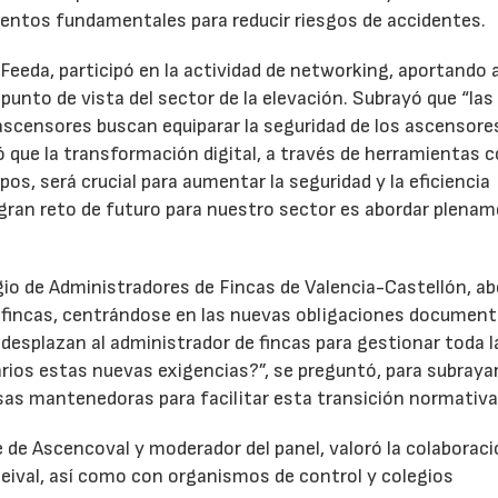
entos fundamentales para reducir riesgos de accidentes.
e Feeda, participó en la actividad de networking, aportando 
punto de vista del sector de la elevación. Subrayó que “la
 ascensores buscan equiparar la seguridad de los ascensor
que la transformación digital, a través de herramientas 
os, será crucial para aumentar la seguridad y la eficiencia
 gran reto de futuro para nuestro sector es abordar plenam
gio de Administradores de Fincas de Valencia-Castellón, a
e fincas, centrándose en las nuevas obligaciones document
 desplazan al administrador de fincas para gestionar toda l
os estas nuevas exigencias?”, se preguntó, para subrayar
sas mantenedoras para facilitar esta transición normativa
 de Ascencoval y moderador del panel, valoró la colaborac
eival, así como con organismos de control y colegios