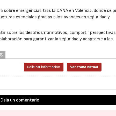
a sobre emergencias tras la DANA en Valencia, donde se p
ructuras esenciales gracias a los avances en seguridad y
17/07/2026
31/07/2026
atir sobre los desafíos normativos, compartir perspectivas
olaboración para garantizar la seguridad y adaptarse a las
AS
Solicitar información
Ver stand virtual
Deja un comentario