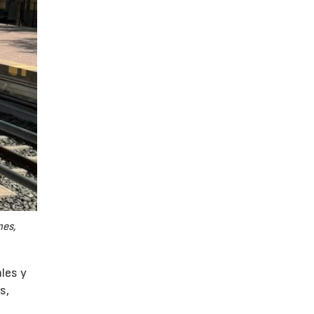
nes,
ales y
s,