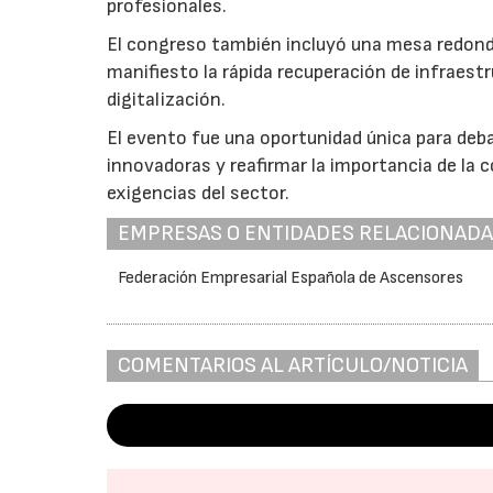
profesionales.
El congreso también incluyó una mesa redond
manifiesto la rápida recuperación de infraest
digitalización.
El evento fue una oportunidad única para deb
innovadoras y reafirmar la importancia de la c
exigencias del sector.
EMPRESAS O ENTIDADES RELACIONAD
Federación Empresarial Española de Ascensores
COMENTARIOS AL ARTÍCULO/NOTICIA