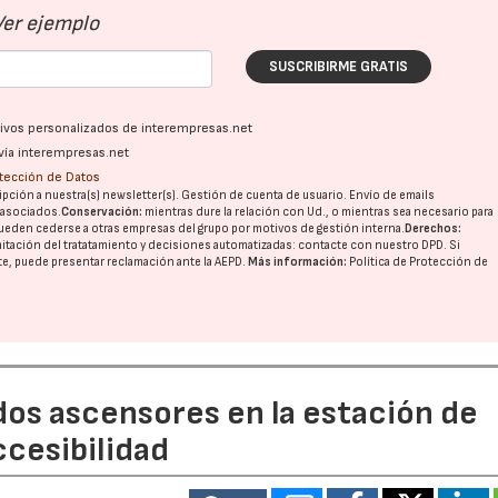
Ver ejemplo
SUSCRIBIRME GRATIS
ativos personalizados de interempresas.net
vía interempresas.net
otección de Datos
pción a nuestra(s) newsletter(s). Gestión de cuenta de usuario. Envío de emails
o asociados.
Conservación:
mientras dure la relación con Ud., o mientras sea necesario para
ueden cederse a otras
empresas del grupo
por motivos de gestión interna.
Derechos:
imitación del tratatamiento y decisiones automatizadas:
contacte con nuestro DPD
. Si
nte, puede presentar reclamación ante la
AEPD
.
Más información:
Política de Protección de
dos ascensores en la estación de
ccesibilidad