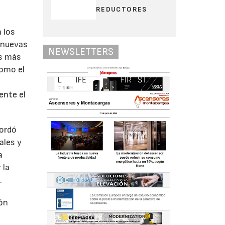
REDUCTORES
a los
s nuevas
NEWSLETTERS
es más
como el
ente el
bordó
ales y
a
 la
.
ión