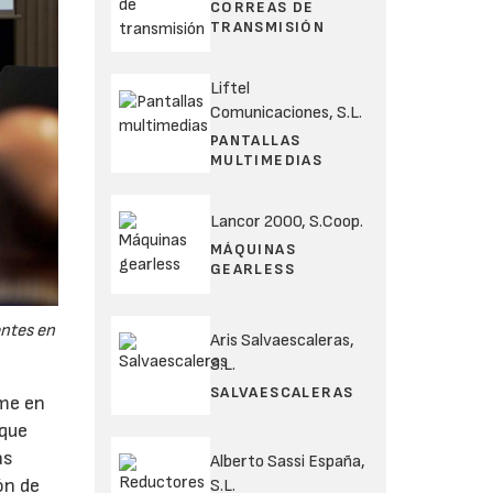
CORREAS DE
TRANSMISIÓN
Liftel
Comunicaciones, S.L.
PANTALLAS
MULTIMEDIAS
Lancor 2000, S.Coop.
MÁQUINAS
GEARLESS
ntes en
Aris Salvaescaleras,
S.L.
SALVAESCALERAS
rme en
 que
as
Alberto Sassi España,
ón de
S.L.