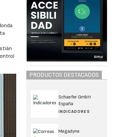
edonda
sta
stián
ontrol
PRODUCTOS DESTACADOS
Schaefer GmbH
España
INDICADORES
Megadyne